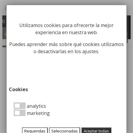
Saltar
al
Fabricación y comercialización de
contenido
0
Utilizamos cookies para ofrecerte la mejor
equipamiento para la higiene industrial
experiencia en nuestra web.
Búsqueda
Menú
BUSCAR
de
productos
Puedes aprender más sobre qué cookies utilizamos
o desactivarlas en los ajustes.
Contenedores y papeleras
para una recogida de
residuos más segura
Cookies
analytics
25 enero, 2023
3 octubre, 2022
por
Christian
marketing
Herrero
Requeridas
Seleccionadas
Aceptar todas
Los
contenedores y papeleras
representan la