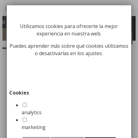
Saltar
al
Fabricación y comercialización de
contenido
0
Utilizamos cookies para ofrecerte la mejor
equipamiento para la higiene industrial
experiencia en nuestra web.
Búsqueda
Menú
BUSCAR
de
productos
Puedes aprender más sobre qué cookies utilizamos
o desactivarlas en los ajustes.
Ventajas de los cubos de
fregar con ruedas
Cookies
25 enero, 2023
25 junio, 2019
por
Christian
Herrero
analytics
Desde que aparecieron los
cubos de fregar con
marketing
ruedas
, los amantes de la limpieza dejaron en el