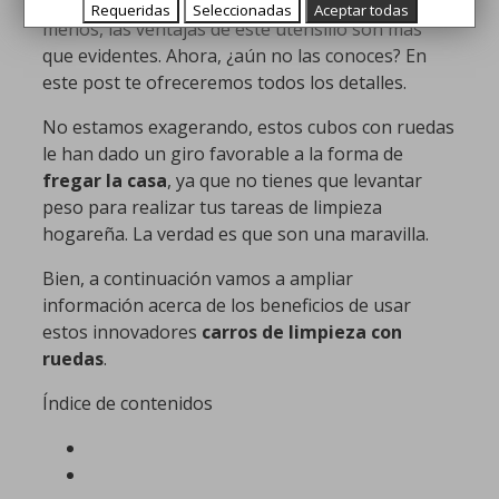
olvido los viejos
carros de limpieza
. Y no es para
Requeridas
Seleccionadas
Aceptar todas
menos, las ventajas de este utensilio son más
que evidentes. Ahora, ¿aún no las conoces? En
este post te ofreceremos todos los detalles.
No estamos exagerando, estos cubos con ruedas
le han dado un giro favorable a la forma de
fregar la casa
, ya que no tienes que levantar
peso para realizar tus tareas de limpieza
hogareña. La verdad es que son una maravilla.
Bien, a continuación vamos a ampliar
información acerca de los beneficios de usar
estos innovadores
carros de limpieza con
ruedas
.
Índice de contenidos