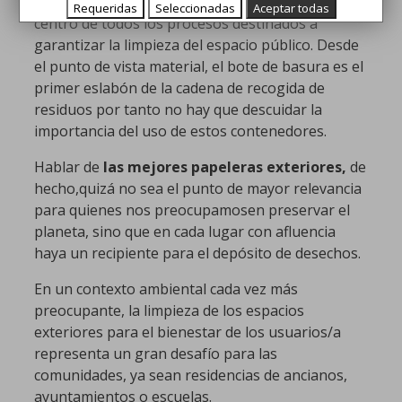
comunitaria, las papeleras exteriores están en el
Requeridas
Seleccionadas
Aceptar todas
centro de todos los procesos destinados a
garantizar la limpieza del espacio público. Desde
el punto de vista material, el bote de basura es el
primer eslabón de la cadena de recogida de
residuos por tanto no hay que descuidar la
importancia del uso de estos contenedores.
Hablar de
las mejores papeleras exteriores,
de
hecho,quizá no sea el punto de mayor relevancia
para quienes nos preocupamosen preservar el
planeta, sino que en cada lugar con afluencia
haya un recipiente para el depósito de desechos.
En un contexto ambiental cada vez más
preocupante, la limpieza de los espacios
exteriores para el bienestar de los usuarios/a
representa un gran desafío para las
comunidades, ya sean residencias de ancianos,
ayuntamientos o escuelas.