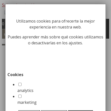
Saltar al contenido
Utilizamos cookies para ofrecerte la mejor
Fabricación y comercialización de
0
experiencia en nuestra web.
equipamiento para la higiene industrial
Búsqueda de productos
Menú
Puedes aprender más sobre qué cookies utilizamos
o desactivarlas en los ajustes.
Buscar
Las mejores papeleras
exteriores
Cookies
25 enero, 2023
24 noviembre, 2021
por
Christian
Herrero
analytics
marketing
Esencial para el buen funcionamiento de la vida