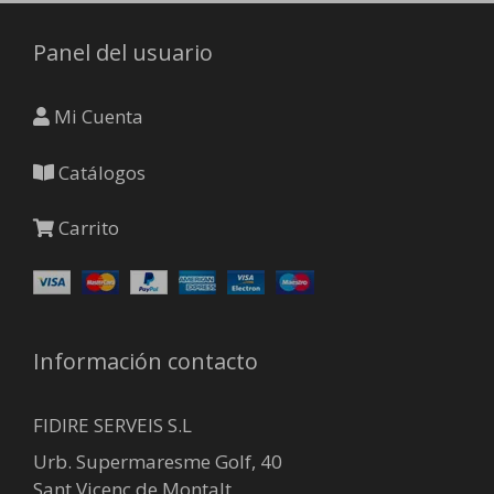
elegir
Panel del usuario
en
la
página
Mi Cuenta
de
producto
Catálogos
Carrito
Información contacto
FIDIRE SERVEIS S.L
Urb. Supermaresme Golf, 40
Sant Vicenç de Montalt