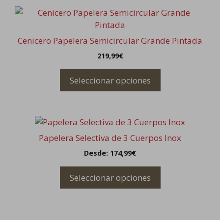
Este
producto
tiene
Cenicero Papelera Semicircular Grande Pintada
múltiples
219,99
€
variantes.
Las
Seleccionar opciones
opciones
se
pueden
Este
elegir
producto
en
Papelera Selectiva de 3 Cuerpos Inox
tiene
la
Desde:
174,99
€
múltiples
página
variantes.
de
Seleccionar opciones
Las
producto
opciones
se
pueden