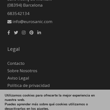
(08394) Barcelona
683542134
info@eurosanic.com
Legal
Contacto
Sobre Nosotros
Aviso Legal
Política de privacidad
Envío y devoluciones
Utilizamos cookies para ofrecerte la mejor experiencia en
Formas de pago
nuestra web.
Puedes aprender más sobre qué cookies utilizamos o
desactivarlas en los
ajustes
.