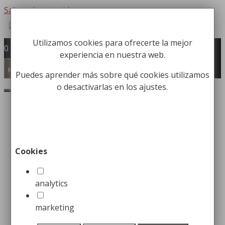
Saltar al contenido
Utilizamos cookies para ofrecerte la mejor
Fabricación y comercialización de
0
experiencia en nuestra web.
equipamiento para la higiene industrial
Búsqueda de productos
Menú
Puedes aprender más sobre qué cookies utilizamos
o desactivarlas en los ajustes.
Buscar
Inicio
/
Papeleras
/
Papeleras de reciclaje
Oficina
/ Papelera para Pared o Suelo de Tres
Cubos
Cookies
Papelera para Pared o
Suelo de Tres Cubos
analytics
marketing
Desde:
59,99
€