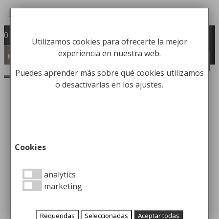
Saltar
al
Fabricación y comercialización de
contenido
0
Utilizamos cookies para ofrecerte la mejor
equipamiento para la higiene industrial
experiencia en nuestra web.
Búsqueda
Menú
BUSCAR
de
productos
Puedes aprender más sobre qué cookies utilizamos
o desactivarlas en los ajustes.
Inicio
/
Papeleras
/
Papeleras Cenicero
/ Papelera
Urbana con Cenicero Frontal
Cookies
analytics
Papelera
marketing
Urbana con
Requeridas
Seleccionadas
Aceptar todas