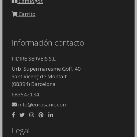
Catálogos
págin
Carrito
de
produ
Información contacto
FIDIRE SERVEIS S.L
Urb. Supermaresme Golf, 40
Sant Vicenç de Montalt
(08394) Barcelona
683542134
info@eurosanic.com
Legal