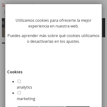
Saltar al contenido
Utilizamos cookies para ofrecerte la mejor
Fabricación y comercialización de
0
experiencia en nuestra web.
equipamiento para la higiene industrial
Búsqueda de productos
Menú
Puedes aprender más sobre qué cookies utilizamos
o desactivarlas en los ajustes.
Buscar
Inicio
/
Papeleras
/
Papeleras Caninas
/ Papelera
Canina modelo MUSI
Cookies
Papelera Canina modelo
MUSI
analytics
marketing
Desde:
304,99
€