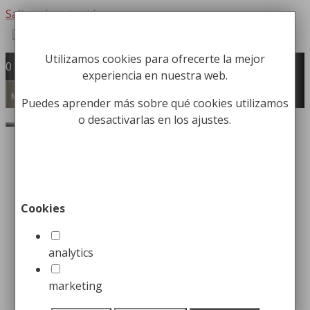
Saltar al contenido
Utilizamos cookies para ofrecerte la mejor
Fabricación y comercialización de
0
experiencia en nuestra web.
equipamiento para la higiene industrial
Búsqueda de productos
Menú
Puedes aprender más sobre qué cookies utilizamos
o desactivarlas en los ajustes.
Buscar
Inicio
/
Mobiliario Urbano
/
Ceniceros
urbanos
/ Arena para Cenicero de 20Kg
Arena para Cenicero de
Cookies
20Kg
analytics
16,99
€
marketing