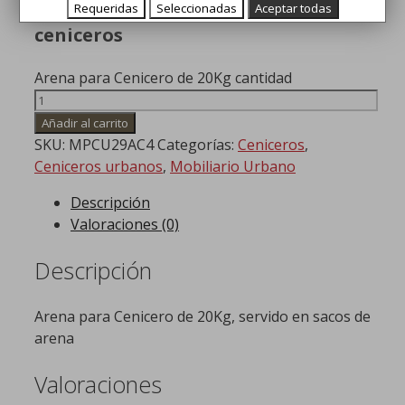
Arena para ceniceros o papeleras
Requeridas
Seleccionadas
Aceptar todas
ceniceros
Arena para Cenicero de 20Kg cantidad
Añadir al carrito
SKU:
MPCU29AC4
Categorías:
Ceniceros
,
Ceniceros urbanos
,
Mobiliario Urbano
Descripción
Valoraciones (0)
Descripción
Arena para Cenicero de 20Kg, servido en sacos de
arena
Valoraciones