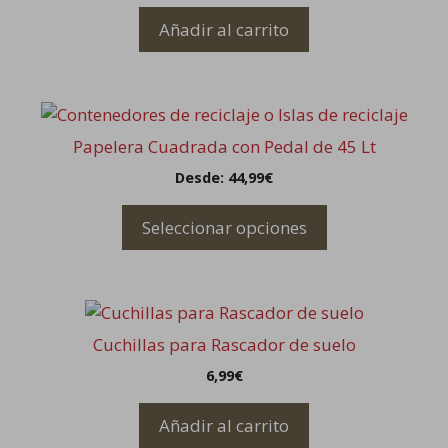
Añadir al carrito
Este
producto
Papelera Cuadrada con Pedal de 45 Lt
tiene
Desde:
44,99
€
múltiples
variantes.
Seleccionar opciones
Las
opciones
se
pueden
elegir
Cuchillas para Rascador de suelo
en
6,99
€
la
página
Añadir al carrito
de