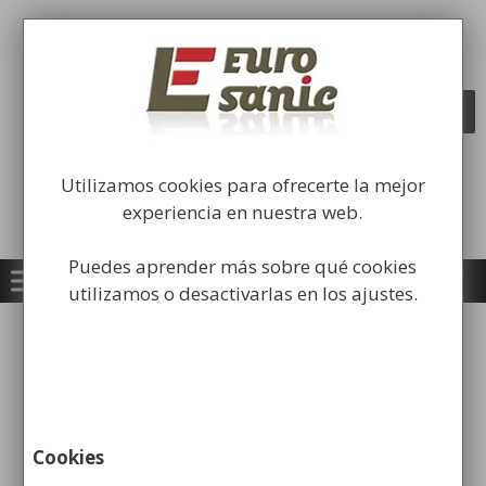
Saltar
al
Fabricación y comercialización de
contenido
equipamiento para la higiene industrial
Búsqueda
BUSCAR
de
productos
Utilizamos cookies para ofrecerte la mejor
experiencia en nuestra web.
Puedes aprender más sobre qué cookies
utilizamos o desactivarlas en los ajustes.
Inicio
/
Limpieza
/
Cubos de Limpieza
Fregado
/ Cubo de Fregar con Ruedas y Prensa
Cookies