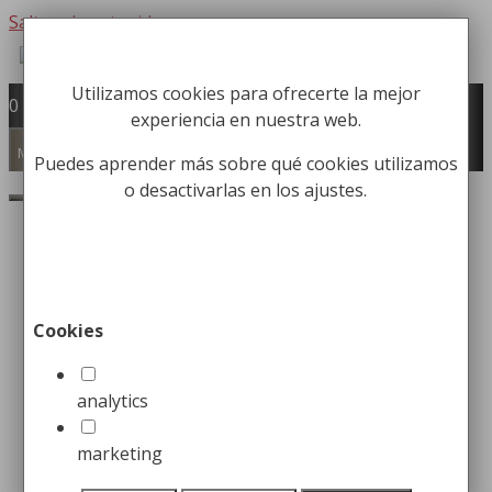
Saltar al contenido
Utilizamos cookies para ofrecerte la mejor
Fabricación y comercialización de
0
experiencia en nuestra web.
equipamiento para la higiene industrial
Búsqueda de productos
Menú
Puedes aprender más sobre qué cookies utilizamos
o desactivarlas en los ajustes.
Buscar
Inicio
/
Equipamiento Institucional
/
Secadores de
Manos
/ Secador de Manos inox Brillo Óptico
Secador de Manos inox
Cookies
Brillo Óptico
analytics
129,99
€
marketing