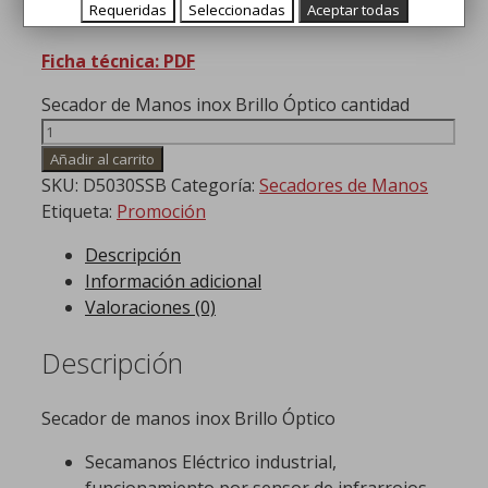
Secamanos inox Brillo con sensor
Requeridas
Seleccionadas
Aceptar todas
Ficha técnica: PDF
Secador de Manos inox Brillo Óptico cantidad
Añadir al carrito
SKU:
D5030SSB
Categoría:
Secadores de Manos
Etiqueta:
Promoción
Descripción
Información adicional
Valoraciones (0)
Descripción
Secador de manos inox Brillo Óptico
Secamanos Eléctrico industrial,