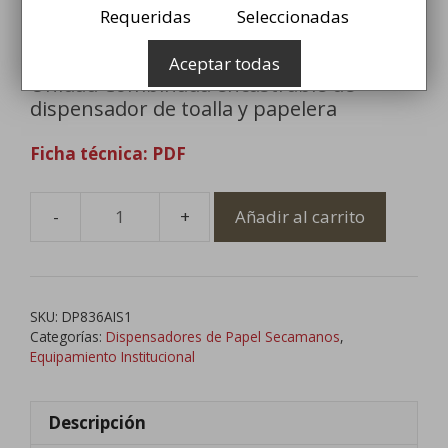
y Papelera
Requeridas
Seleccionadas
749,99
€
Aceptar todas
Unidad Combinada encastrable de
dispensador de toalla y papelera
Ficha técnica: PDF
Añadir al carrito
Dispensador
de
Papel
Toalla
SKU:
DP836AIS1
y
Categorías:
Dispensadores de Papel Secamanos
,
Papelera
Equipamiento Institucional
cantidad
Descripción