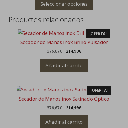
página
Seleccionar opciones
Las
de
opciones
producto
Productos relacionados
se
pueden
¡OFERTA!
elegir
Secador de Manos inox Brillo Pulsador
en
la
El
El
376,67
€
214,99
€
página
precio
precio
original
actual
de
Añadir al carrito
era:
es:
producto
376,67€.
214,99€.
¡OFERTA!
Secador de Manos inox Satinado Óptico
El
El
376,67
€
214,99
€
precio
precio
original
actual
Añadir al carrito
era:
es: