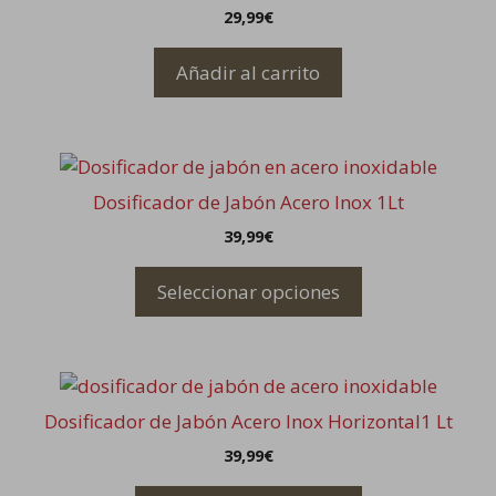
29,99
€
Añadir al carrito
Este
producto
Dosificador de Jabón Acero Inox 1Lt
tiene
39,99
€
múltiples
variantes.
Seleccionar opciones
Las
opciones
se
Este
pueden
producto
elegir
Dosificador de Jabón Acero Inox Horizontal1 Lt
tiene
en
39,99
€
múltiples
la
variantes.