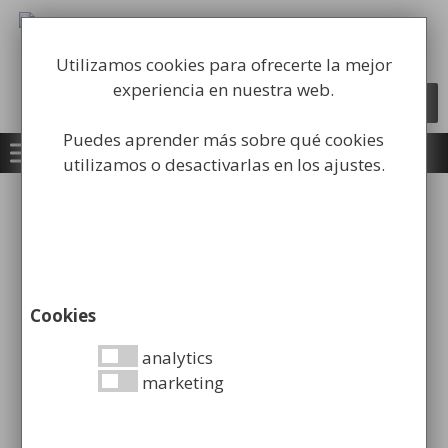
Saltar
al
Fabricación y comercialización de
contenido
equipamiento para la higiene industrial
Utilizamos cookies para ofrecerte la mejor
experiencia en nuestra web.
Búsqueda
BUSCAR
de
productos
Puedes aprender más sobre qué cookies
utilizamos o desactivarlas en los ajustes.
Inicio
/
Equipamiento
Institucional
/
Dispensadores de Papel
Secamanos
/ Dispensador de Papel Toalla y
Papelera
Cookies
analytics
marketing
Dispensador de Papel Toalla