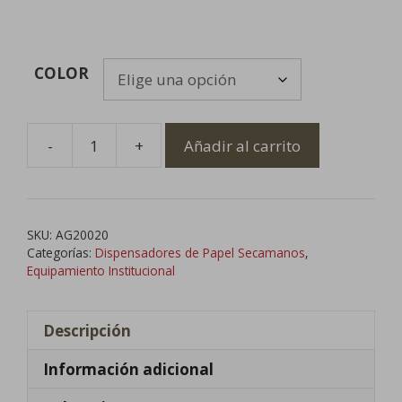
COLOR
-
+
Añadir al carrito
Dispensador
de
Papel
Secamanos
SKU:
AG20020
Mecha
Categorías:
Dispensadores de Papel Secamanos
,
cantidad
Equipamiento Institucional
Descripción
Información adicional