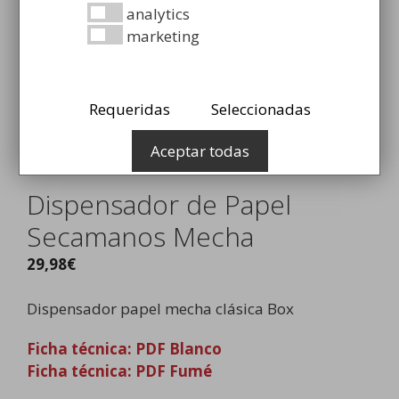
analytics
marketing
Requeridas
Seleccionadas
Aceptar todas
Dispensador de Papel
Secamanos Mecha
29,98
€
Dispensador papel mecha clásica Box
Ficha técnica: PDF Blanco
Ficha técnica: PDF Fumé