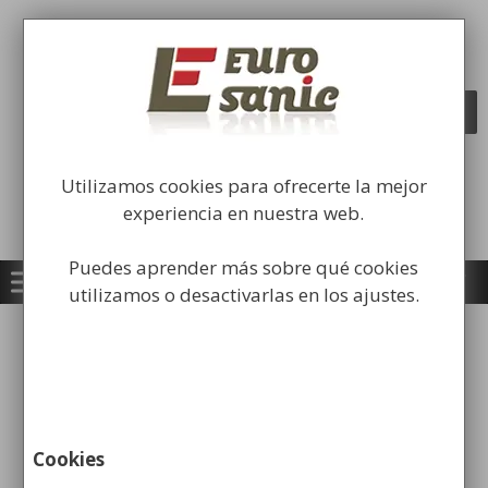
Saltar
al
Fabricación y comercialización de
contenido
equipamiento para la higiene industrial
Búsqueda
BUSCAR
de
productos
Utilizamos cookies para ofrecerte la mejor
experiencia en nuestra web.
Puedes aprender más sobre qué cookies
utilizamos o desactivarlas en los ajustes.
Inicio
/
Equipamiento
Institucional
/
Dispensadores de Papel
Secamanos
/ Dispensador de Papel Secamanos
Mecha
Cookies