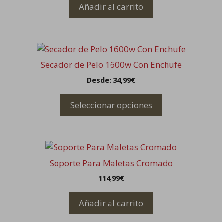
Añadir al carrito
Este
producto
Secador de Pelo 1600w Con Enchufe
tiene
Desde:
34,99
€
múltiples
variantes.
Seleccionar opciones
Las
opciones
se
pueden
elegir
Soporte Para Maletas Cromado
en
114,99
€
la
página
Añadir al carrito
de
producto