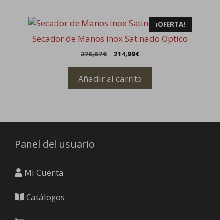
¡OFERTA!
Secador de Manos inox Satinado Óptico
El
El
376,67
€
214,99
€
precio
precio
original
actual
Añadir al carrito
era:
es:
376,67€.
214,99€.
Panel del usuario
Mi Cuenta
Catálogos