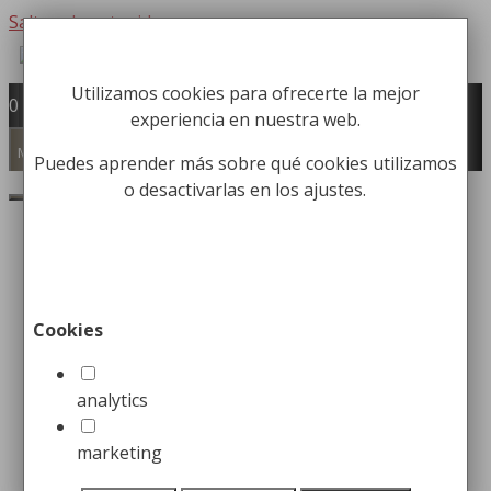
Saltar al contenido
Utilizamos cookies para ofrecerte la mejor
Fabricación y comercialización de
0
experiencia en nuestra web.
equipamiento para la higiene industrial
Búsqueda de productos
Menú
Puedes aprender más sobre qué cookies utilizamos
o desactivarlas en los ajustes.
Buscar
Inicio
/
Carros Higiene Industrial
/
Carros para
Lavandería
/ Carro de lavandería MAXI 250L
¡Oferta!
Cookies
Carro de lavandería MAXI
250L
analytics
marketing
216,59
€
El precio original era: 216,59€.
174,99
€
El