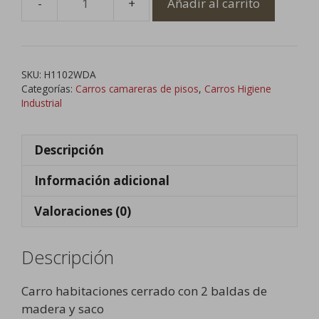
Añadir al carrito
Carro
de
Habitaciones
Cerrado
SKU:
H1102WDA
con
Categorías:
Carros camareras de pisos
,
Carros Higiene
2
Industrial
baldas
de
Descripción
Madera
y
Información adicional
Saco
cantidad
Valoraciones (0)
Descripción
Carro habitaciones cerrado con 2 baldas de
madera y saco