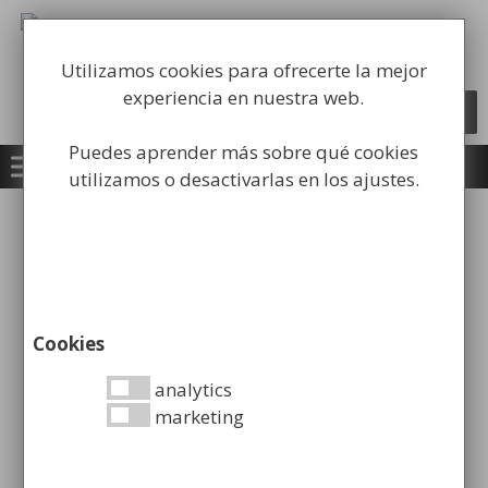
Saltar
al
Fabricación y comercialización de
contenido
equipamiento para la higiene industrial
Utilizamos cookies para ofrecerte la mejor
experiencia en nuestra web.
Búsqueda
BUSCAR
de
productos
Puedes aprender más sobre qué cookies
utilizamos o desactivarlas en los ajustes.
Inicio
/
Carros Higiene Industrial
/
Carros
camareras de pisos
/ Carro de Habitaciones
Cerrado con 2 baldas de Madera y Saco
Cookies
analytics
marketing