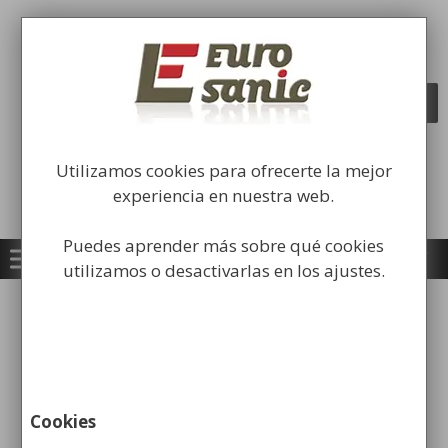
Saltar
al
Fabricación y comercialización de
contenido
equipamiento para la higiene industrial
Búsqueda
BUSCAR
de
productos
Utilizamos cookies para ofrecerte la mejor
experiencia en nuestra web.
Puedes aprender más sobre qué cookies
utilizamos o desactivarlas en los ajustes.
Inicio
/
Carros Higiene Industrial
/
Carros
camareras de pisos
/ Carro de Transporte de
Lencería Pequeño
Cookies