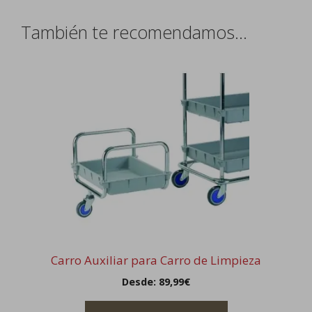
También te recomendamos…
Este
producto
tiene
múltiples
variantes.
Las
opciones
se
pueden
elegir
en
la
Carro Auxiliar para Carro de Limpieza
página
Desde:
89,99
€
de
producto