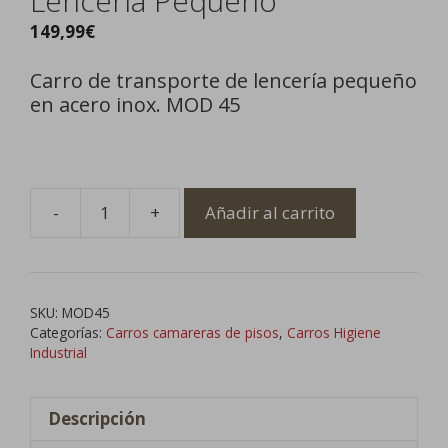
Lencería Pequeño
149,99
€
Carro de transporte de lencería pequeño
en acero inox. MOD 45
-
+
Añadir al carrito
Carro
de
Transporte
de
SKU:
MOD45
Lencería
Categorías:
Carros camareras de pisos
,
Carros Higiene
Pequeño
Industrial
cantidad
Descripción