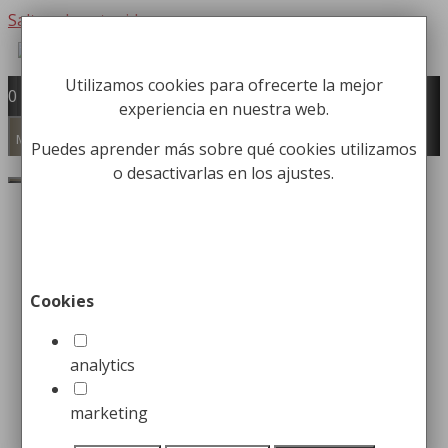
Saltar al contenido
Utilizamos cookies para ofrecerte la mejor
Fabricación y comercialización de
0
experiencia en nuestra web.
equipamiento para la higiene industrial
Búsqueda de productos
Menú
Puedes aprender más sobre qué cookies utilizamos
o desactivarlas en los ajustes.
Buscar
Inicio
/
Carros Higiene Industrial
/
Carros de
Servicio
/ Carro de Servicio con 3 Bandejas de
Polietileno
Cookies
Carro de Servicio con 3
Bandejas de Polietileno
analytics
marketing
169,99
€