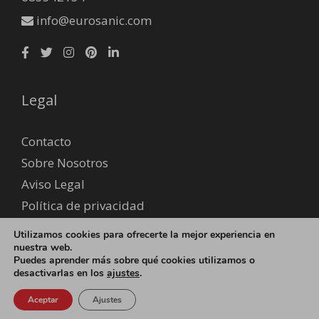
info@eurosanic.com
Legal
Contacto
Sobre Nosotros
Aviso Legal
Política de privacidad
Envío y devoluciones
Utilizamos cookies para ofrecerte la mejor experiencia en
Formas de pago
nuestra web.
Puedes aprender más sobre qué cookies utilizamos o
desactivarlas en los
ajustes
.
© 2026 EUROSANIC - Fidire Serveis S.L B65818841 -
Política
Aceptar
Ajustes
de cookies