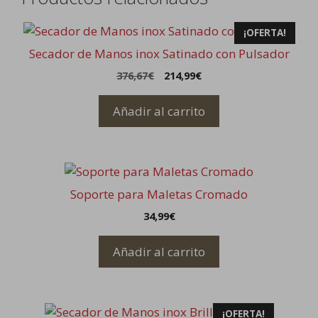
¡OFERTA!
Secador de Manos inox Satinado con Pulsador
El
El
376,67
€
214,99
€
precio
precio
original
actual
Añadir al carrito
era:
es:
376,67€.
214,99€.
Soporte para Maletas Cromado
34,99
€
Añadir al carrito
¡OFERTA!