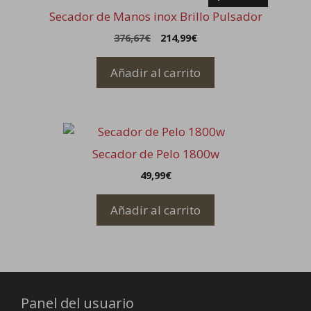
Secador de Manos inox Brillo Pulsador
El
El
376,67
€
214,99
€
precio
precio
original
actual
Añadir al carrito
era:
es:
376,67€.
214,99€.
Secador de Pelo 1800w
49,99
€
Añadir al carrito
Panel del usuario