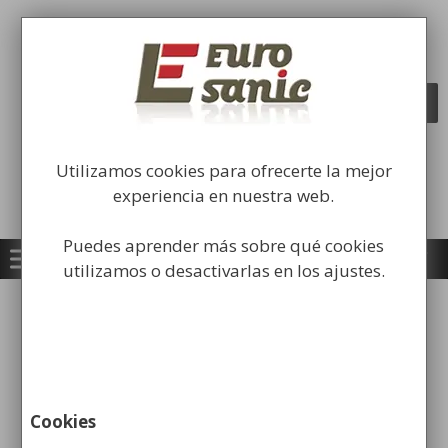
Saltar
al
Fabricación y comercialización de
contenido
equipamiento para la higiene industrial
Búsqueda
BUSCAR
de
productos
Utilizamos cookies para ofrecerte la mejor
experiencia en nuestra web.
Puedes aprender más sobre qué cookies
utilizamos o desactivarlas en los ajustes.
Inicio
/
OFERTAS / LIQUIDACIÓN
/
Equipamiento
Industrial
/ Dispensador de Bobina Industrial
Pared
Cookies
¡OFERTA!