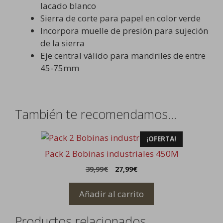
lacado blanco
Sierra de corte para papel en color verde
Incorpora muelle de presión para sujeción
de la sierra
Eje central válido para mandriles de entre
45-75mm
También te recomendamos…
¡OFERTA!
Pack 2 Bobinas industriales 450M
El
El
39,99
€
27,99
€
precio
precio
original
actual
Añadir al carrito
era:
es:
39,99€.
27,99€.
Productos relacionados