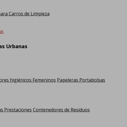
ra Carros de Limpieza
l.
ras Urbanas
res higiénicos Femeninos
Papeleras Portabolsas
as Prestaciones
Contenedores de Residuos