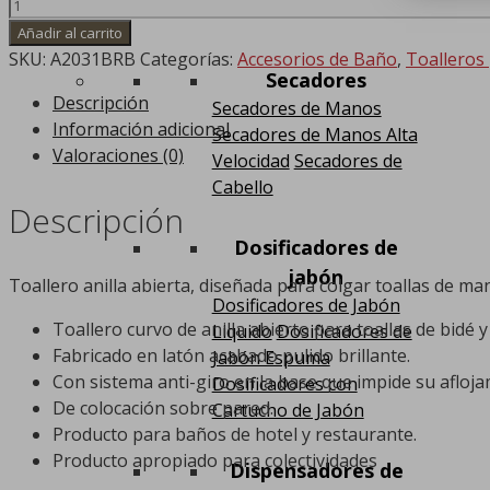
Toallero
de
Añadir al carrito
Anilla
SKU:
A2031BRB
Categorías:
Accesorios de Baño
,
Toalleros
Secadores
Abierta
Descripción
Secadores de Manos
cantidad
Información adicional
Secadores de Manos Alta
Valoraciones (0)
Velocidad
Secadores de
Cabello
Descripción
Dosificadores de
jabón
Toallero anilla abierta, diseñada para colgar toallas de m
Dosificadores de Jabón
Toallero curvo de anilla abierto para toallas de bidé 
Liquido
Dosificadores de
Fabricado en latón acabado pulido brillante.
Jabón Espuma
Con sistema anti-giro en la base que impide su afloja
Dosificadores con
De colocación sobre pared.
Cartucho de Jabón
Producto para baños de hotel y restaurante.
Producto apropiado para colectividades
Dispensadores de