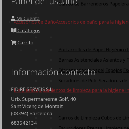
Panel del usuario
Carros de Barrenderos
Papelera
Las
opciones
Mi Cuenta
se
Accesorios de Baño
Accesorios de baño para la higien
pueden
Catálogos
elegir
en
Carrito
la
Portarrollos de Papel Higiénico
página
Barras Asistenciales
Asientos y 
de
producto
Información contacto
Dispensadores papel
Espejos
Es
Secadores de Pelo
Secadores de
FIDIRE SERVEIS S.L
Limpieza
Equipamientos de limpieza para la higiene in
Urb. Supermaresme Golf, 40
Sant Vicenç de Montalt
(08394) Barcelona
Carros de Limpieza
Cubos de Li
683542134
Escurridores Prensa
Limpieza de