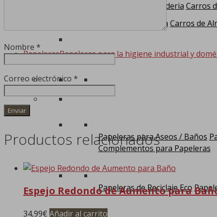
Carros para Lavanderia
Carros d
Carros de Limpieza
Carros de Al
Nombre
*
Papeleras
Papeleras para la higiene industrial y domé
Correo electrónico
*
Productos relacionados
Papeleras para Aseos / Baños
Pa
Complementos para Papeleras
Papeleras de Reciclaje Eco
Papele
Espejo Redondo de Aumento para Bañ
34,99
€
Añadir al carrito