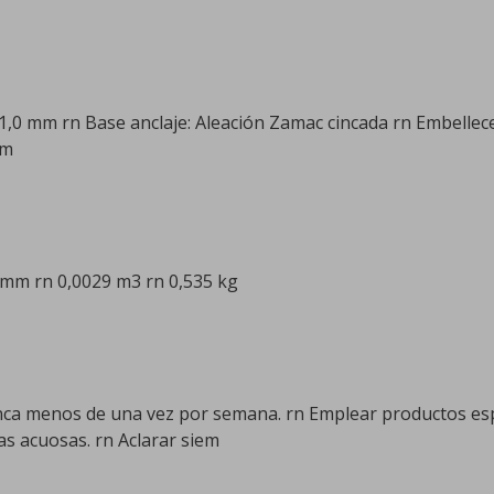
1,0 mm rn Base anclaje: Aleación Zamac cincada rn Embell
µm
0 mm rn 0,0029 m3 rn 0,535 kg
nca menos de una vez por semana. rn Emplear productos espe
s acuosas. rn Aclarar siem