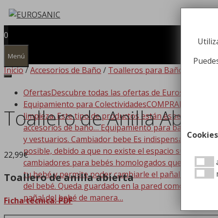
Saltar
al
contenido
0
Utili
Menú
Puedes
Inicio
/
Accesorios de Baño
/
Toalleros para Baños
/ Toalle
Ofertas
Descubre todas las ofertas de Eurosanic!!!
Equipamiento para Colectividades
COMPRAR EQUIPAMIEN
Toallero de Anilla Abiert
limpieza. Este tipo de productos están especializado
accesorios de baño… Equipamiento para baño Dispone
Cookies
y vestuarios. Cambiador bebe Es indispensable que t
posible, debido a que no existe el espacio suficiente
22,99
€
a
cambiadores para bebés homologados que se adaptan a
tu bebé y permite poder cambiarle el pañal de forma
Toallero de anilla abierta
del bebé. Queda guardado en la pared como si de un c
pañal del bebé de manera…
Ficha técnica: PDF