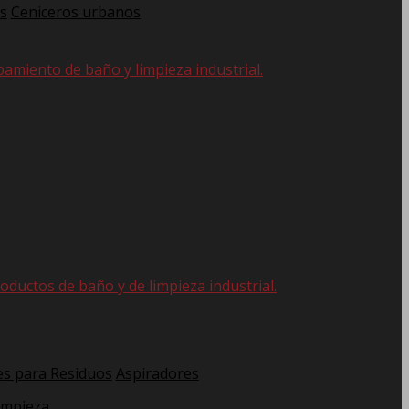
s
Ceniceros urbanos
pamiento de baño y limpieza industrial.
oductos de baño y de limpieza industrial.
s para Residuos
Aspiradores
impieza