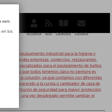
 la higiene
a web.
 en los
Mi cuenta
Blog
Catálogos
Contacto
po de equipamiento industrial para la higiene y
ico, para grandes empresas, comercios, restaurantes,
oductos especializados para el equipamiento de baños
s. Esta idea que todos tenemos clara no siempre es
nic tenemos la solución, ya que contamos con diferentes
s lo más parecido a la cunita o cambiador de casa de
a con un cinturón de seguridad para mayor protección
en la pared, una vez desplegado permite cambiar el