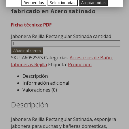
Jabonera rejilla rectangular
Requeridas
Seleccionadas
Aceptar todas
fabricado en Acero satinado
Ficha técnica: PDF
Jabonera Rejilla Rectangular Satinada cantidad
Añadir al carrito
SKU:
A6052SSS
Categorías:
Accesorios de Baño
,
Jaboneras Rejilla
Etiqueta:
Promoción
Descripción
Información adicional
Valoraciones (0)
Descripción
Jabonera Rejilla Rectangular Satinada, esponjera
jabonera para duchas y bañeras domesticas,