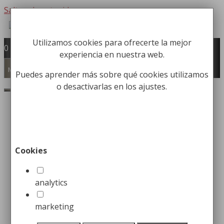
Saltar al contenido
Utilizamos cookies para ofrecerte la mejor
Fabricación y comercialización de
0
experiencia en nuestra web.
equipamiento para la higiene industrial
Búsqueda de productos
Menú
Puedes aprender más sobre qué cookies utilizamos
o desactivarlas en los ajustes.
Buscar
Inicio
/
Accesorios de Baño
/
Jaboneras
Rejilla
/ Jabonera Rejilla Rectangular Satinada
Jabonera Rejilla
Cookies
Rectangular Satinada
analytics
14,99
€
marketing