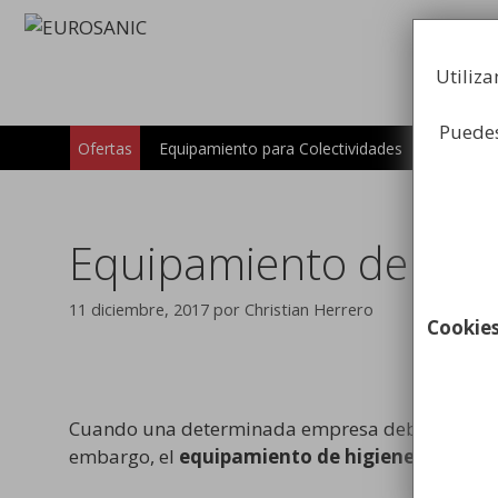
Saltar
al
contenido
Utiliza
Puedes
Carros
Ofertas
Equipamiento para Colectividades
Equipamiento de higie
11 diciembre, 2017
por
Christian Herrero
Cookie
Cuando una determinada empresa debe pensar en 
embargo, el
equipamiento de higiene industri