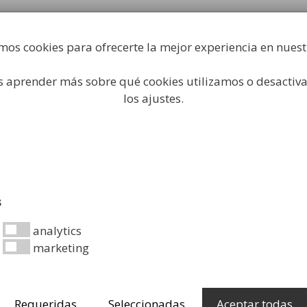
Fabricación y comercialización de equipamiento par
industrial
mos cookies para ofrecerte la mejor experiencia en nues
Búsqueda
de
productos
 aprender más sobre qué cookies utilizamos o desactiva
 Higiene Industrial
Papeleras
Mobiliario Urbano
Ac
los ajustes.
ne industrial para lavab
s
analytics
marketing
el equipamiento de sus instalaciones, en ocasiones ape
al para lavabos
es sumamente importante para garantiza
Requeridas
Seleccionadas
Aceptar todas