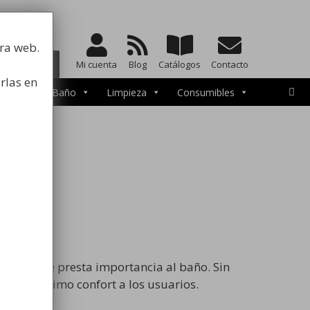
a la higiene
tra web.
BUSCAR
Mi cuenta
Blog
Catálogos
Contacto
rlas en
cesorios de Baño
Limpieza
Consumibles
os
nas se le presta importancia al baño. Sin
r el máximo confort a los usuarios.