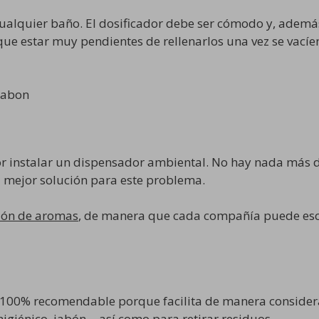
ualquier baño. El dosificador debe ser cómodo y, además
que estar muy pendientes de rellenarlos una vez se vacíe
 instalar un dispensador ambiental. No hay nada más d
a mejor solución para este problema.
ción de aromas
, de manera que cada compañía puede esc
 100% recomendable porque facilita de manera considerab
igiénico, jabón… así como para retirar residuos.