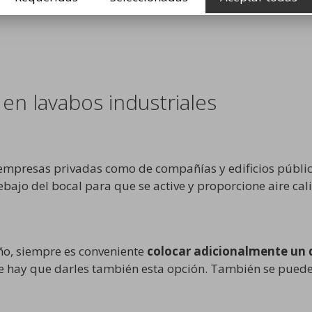
ndispensables en el aseo, los cuales citamos a continuac
en lavabos industriales
empresas privadas como de compañías y edificios público
debajo del bocal para que se active y proporcione aire cal
ño, siempre es conveniente
colocar adicionalmente un 
ue hay que darles también esta opción. También se puede 