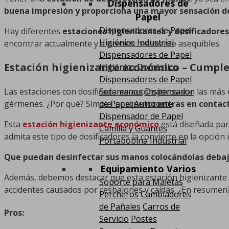
Dispensadores de
buena impresión y proporciona una mayor sensación d
Papel
Dispensadores de Papel
Hay diferentes
estaciones higienizantes y dosificadore
Higiénico Industrial
encontrar actualmente y a precios realmente asequibles.
Dispensadores de Papel
Estación higienizante económico – Cumple
Higiénico Doméstico
Dispensadores de Papel
Secamanos
Dispensador
Las estaciones con dosificadores automáticos son las más c
de Papel Autocorte
gérmenes. ¿Por qué? Simple; porque
no entras en contact
Dispensador de Papel
Esta
estación higienizante económico
está diseñada par
Camilla y Guantes
admita este tipo de dosificadores la convierte en la opción
Portabobina Industrial
Que puedan desinfectar sus manos colocándolas debajo
Equipamiento Varios
Además, debemos destacar que esta estación higienizante
Soporte para Maletas
accidentes causados por resbalones y caídas. ¿En resumen
Percheros
Cambiadores
de Pañales
Carros de
Pros:
Servicio
Postes