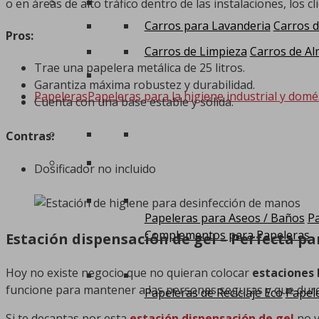
o en áreas de alto tráfico dentro de las instalaciones, los cl
Carros para Lavanderia
Carros d
Pros:
Carros de Limpieza
Carros de Al
Trae una papelera metálica de 25 litros.
Garantiza máxima robustez y durabilidad.
Papeleras
Papeleras para la higiene industrial y domé
Cuenta con una base estable y sólida.
Contras:
Dosificador no incluido
Papeleras para Aseos / Baños
Pa
Complementos para Papeleras
Estación dispensación de gel – Perfecta par
Hoy no existe negocio que no quieran colocar
estaciones 
funcione para mantener a las personas seguras y que dur
Papeleras de Reciclaje Eco
Papele
Si te decantas por esta
estación dispensación de gel
no v