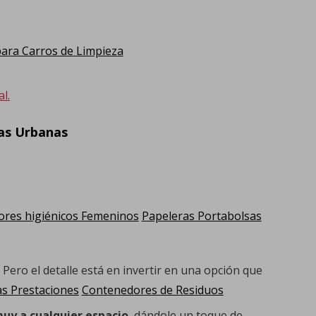
ra Carros de Limpieza
l.
ras Urbanas
res higiénicos Femeninos
Papeleras Portabolsas
 Pero el detalle está en invertir en una opción que
as Prestaciones
Contenedores de Residuos
muy a cualquier espacio
, dándole un toque de