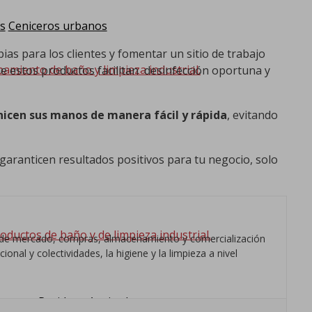
s
Ceniceros urbanos
s para los clientes y fomentar un sitio de trabajo
pamiento de baño y limpieza industrial.
ue estos productos facilitan desinfección oportuna y
nicen sus manos de manera fácil
y rápida
, evitando
garanticen resultados positivos para tu negocio, solo
oductos de baño y de limpieza industrial.
os de mercado, compras, almacenamiento y comercialización
nal y colectividades, la higiene y la limpieza a nivel
s para Residuos
Aspiradores