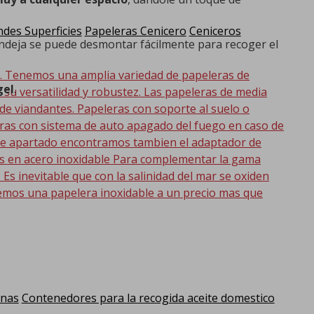
des Superficies
Papeleras Cenicero
Ceniceros
andeja se puede desmontar fácilmente para recoger el
d. Tenemos una amplia variedad de papeleras de
gel
.
r su versatilidad y robustez. Las papeleras de media
 de viandantes. Papeleras con soporte al suelo o
eras con sistema de auto apagado del fuego en caso de
 este apartado encontramos tambien el adaptador de
as en acero inoxidable Para complementar la gama
s inevitable que con la salinidad del mar se oxiden
emos una papelera inoxidable a un precio mas que
anas
Contenedores para la recogida aceite domestico