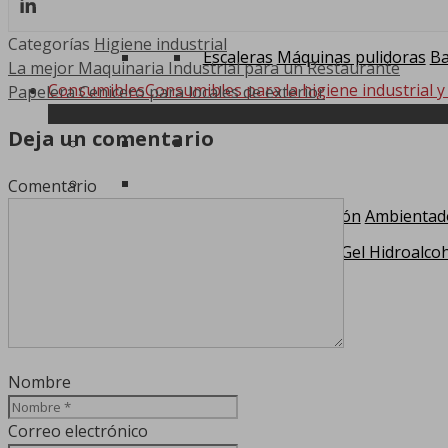
Escurridores Prensa
Limpieza de
Categorías
Higiene industrial
Escaleras
Máquinas pulidoras
Ba
La mejor Maquinaria Industrial para un Restaurante
Consumibles
Consumibles para la higiene industrial y
Papelera Cenicero para locales de exterior
Deja un comentario
Comentario
Papel Celulosa
Jabón
Ambientad
Bolsas de Plástico
Gel Hidroalcoh
0
Nombre
Correo electrónico