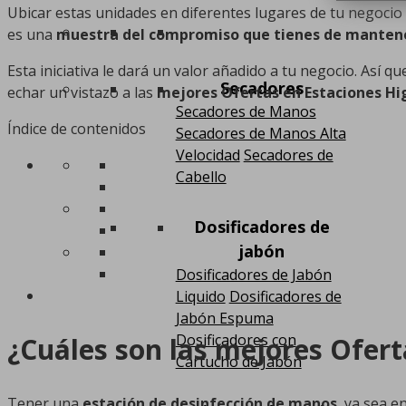
Ubicar estas unidades en diferentes lugares de tu negocio
es una
muestra del compromiso que tienes de mantener
Esta iniciativa le dará un valor añadido a tu negocio. Así 
Secadores
echar un vistazo a las
mejores Ofertas en Estaciones Hig
Secadores de Manos
Índice de contenidos
Secadores de Manos Alta
Velocidad
Secadores de
Cabello
Dosificadores de
jabón
Dosificadores de Jabón
Liquido
Dosificadores de
Jabón Espuma
Dosificadores con
¿Cuáles son las mejores Ofert
Cartucho de Jabón
Tener una
estación de desinfección de manos
, ya sea e