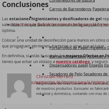
Contenedores de Basura
Conclusiones
Carros de Barrenderos
Papelera
Las
estaciones higienizantes y dosificadores de gel
rep
Accesorios de Baño
Accesorios de baño para la higien
saludable. Y es que lavarse las manos con agua y jabón no
óptima.
Colocar una unidad de desinfección para manos en sitios c
que propaguen gérmenes, bacterias o virus por el lugar.
Portarrollos de Papel Higiénico
En definitiva, si estás buscando las
mejores Ofertas en Es
Barras Asistenciales
Asientos y 
tienes que echar un vistazo a
nuestro catálogo
y seguro 
Dispensadores papel
Espejos
Es
Secadores de Pelo
Secadores de
Christian Herrero
Limpieza
Equipamientos de limpieza para la higiene in
Responsable del Área Comercial En Eurosanic,
de nuestros productos. Eurosanic es fabricante,
industrial y doméstica, contando con mas de 3
Carros de Limpieza
Cubos de Li