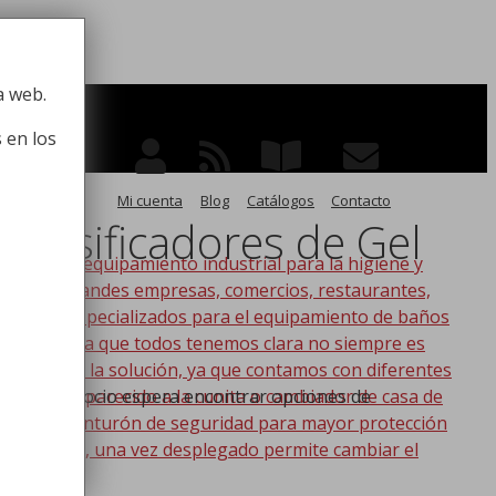
 la higiene
a web.
 en los
Mi cuenta
Blog
Catálogos
Contacto
y Dosificadores de Gel
po de equipamiento industrial para la higiene y
ico, para grandes empresas, comercios, restaurantes,
oductos especializados para el equipamiento de baños
s. Esta idea que todos tenemos clara no siempre es
nic tenemos la solución, ya que contamos con diferentes
s lo más parecido a la cunita o cambiador de casa de
ra a un negocio espera encontrar opciones de
a con un cinturón de seguridad para mayor protección
en la pared, una vez desplegado permite cambiar el
za.