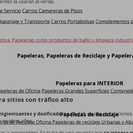
ientes la usaran al verlas.
e Servicio
Carros Camareras de Pisos
macenaje y Transporte
Carros Portabolsas
Complementos pa
stica. Papeleras como productos de baño y limpieza industria
Papeleras, Papeleras de Reciclaje y Papele
Papeleras para INTERIOR
peleras de Oficina
Papeleras Grandes Superficies
Contenedo
a sitios con tráfico alto
higienizantes y dosificadores de gel
en sus instalaciones.
Papeleras de Reciclaje
e muchos años.
ras de Reciclaje Oficina
Papeleras de reciclaje Urbanas y Alt
as a arrepentirte. Se trata de una apuesta que
se integra 