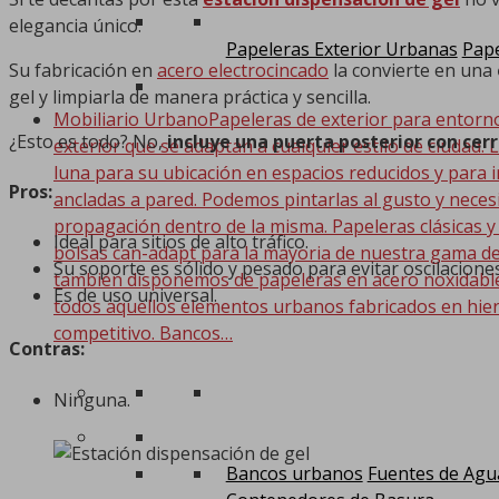
elegancia único.
Papeleras Exterior Urbanas
Pape
Su fabricación en
acero electrocincado
la convierte en una
gel y limpiarla de manera práctica y sencilla.
Mobiliario Urbano
Papeleras de exterior para entorn
¿Esto es todo? No,
incluye una puerta posterior con cer
exterior que se adaptan a cualquier estilo de ciudad. 
luna para su ubicación en espacios reducidos y para i
Pros:
ancladas a pared. Podemos pintarlas al gusto y nece
propagación dentro de la misma. Papeleras clásicas y
Ideal para sitios de alto tráfico.
bolsas can-adapt para la mayoria de nuestra gama de
Su soporte es sólido y pesado para evitar oscilaciones
también disponemos de papeleras en acero noxidable. 
Es de uso universal.
todos aquellos elementos urbanos fabricados en hier
competitivo. Bancos…
Contras:
Ninguna.
Bancos urbanos
Fuentes de Agu