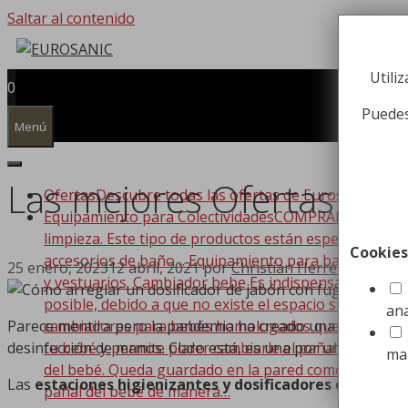
Saltar al contenido
Utili
0
Puedes
Menú
Las mejores Ofertas en E
Ofertas
Descubre todas las ofertas de Eurosanic!!!
Equipamiento para Colectividades
COMPRAR EQUIPAMIEN
limpieza. Este tipo de productos están especializado
Cookies
accesorios de baño… Equipamiento para baño Dispone
25 enero, 2023
12 abril, 2021
por
Christian Herrero
y vestuarios. Cambiador bebe Es indispensable que t
posible, debido a que no existe el espacio suficiente
ana
cambiadores para bebés homologados que se adaptan a
Parece mentira pero la pandemia ha creado una nueva norm
tu bebé y permite poder cambiarle el pañal de forma
desinfección de manos. Claro está, es una por una buena 
ma
del bebé. Queda guardado en la pared como si de un c
Las
estaciones higienizantes y dosificadores de gel
son
pañal del bebé de manera…