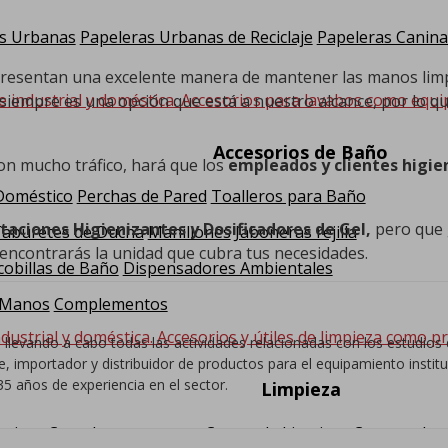
s Urbanas
Papeleras Urbanas de Reciclaje
Papeleras Canina
resentan una excelente manera de mantener las manos limpia
e industrial y doméstica. Accesorios para lavabos como equi
 siempre es una opción que está a nuestro alcance, por lo q
Accesorios de Baño
on mucho tráfico, hará que los
empleados y clientes higie
 Doméstico
Perchas de Pared
Toalleros para Baño
taciones Higienizantes y Dosificadores de Gel,
pero que 
Taburetes de Ducha
Manillones
Jaboneras rejilla
encontrarás la unidad que cubra tus necesidades.
cobillas de Baño
Dispensadores Ambientales
 Manos
Complementos
dustrial y doméstica. Accesorios y útiles de limpieza como pr
 llevando a cabo todas las actividades relacionadas con los estudi
 importador y distribuidor de productos para el equipamiento institucio
5 años de experiencia en el sector.
Limpieza
mpieza
Complementos para Carros de Limpieza
Contenedore