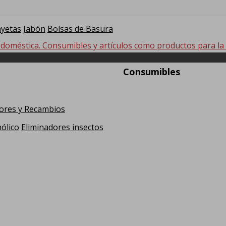
 Suelos
Fregonas
Limpieza de Cristales
Complementos de L
yetas
Jabón
Bolsas de Basura
 doméstica. Consumibles y artículos como productos para la hi
Consumibles
ores y Recambios
ólico
Eliminadores insectos