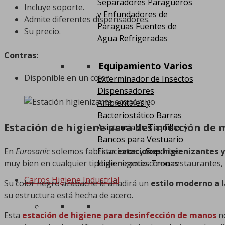
Separadores
Paragüeros
Incluye soporte.
y Enfundadores de
Admite diferentes dispensadores.
Paraguas
Fuentes de
Su precio.
Agua Refrigeradas
Contras:
Equipamiento Varios
Disponible en un color
Exterminador de Insectos
Dispensadores
Ambientales y
Bacteriostático
Barras
Estación de higiene para desinfección de 
Asistenciales
Taquillas y
Bancos para Vestuario
En
Eurosanic
solemos fabricar
estaciones higienizantes y
Estaciones y Soportes
muy bien en cualquier tipo de negocio como restaurantes, 
Higienizantes
Tronas
Carros Higiene Industrial
Su color negro azabache le añadirá un
estilo moderno a l
su estructura está hecha de acero.
Esta
estación de higiene para desinfección de
manos
no