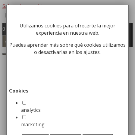
Saltar al contenido
Utilizamos cookies para ofrecerte la mejor
Fabricación y comercialización de
0
experiencia en nuestra web.
equipamiento para la higiene industrial
Búsqueda de productos
Menú
Puedes aprender más sobre qué cookies utilizamos
o desactivarlas en los ajustes.
Buscar
Inicio
/
Papeleras
/
Papeleras de Reciclaje
Eco
/ Papelera Robusta para Reciclar con
Múltiples tipos de Tapas
Cookies
analytics
marketing