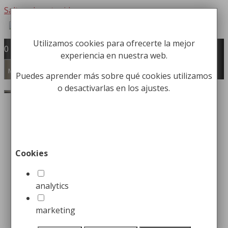
Saltar al contenido
Utilizamos cookies para ofrecerte la mejor
Fabricación y comercialización de
0
experiencia en nuestra web.
equipamiento para la higiene industrial
Búsqueda de productos
Menú
Puedes aprender más sobre qué cookies utilizamos
o desactivarlas en los ajustes.
Buscar
Inicio
/
Papeleras
/
Papeleras de Oficina /
Habitación
/ Papelera Semicircular con Tapa
Ciega
Cookies
Papelera Semicircular con
Tapa Ciega
analytics
marketing
114,99
€