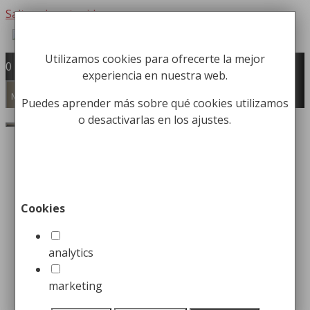
Saltar al contenido
Utilizamos cookies para ofrecerte la mejor
Fabricación y comercialización de
0
experiencia en nuestra web.
equipamiento para la higiene industrial
Búsqueda de productos
Menú
Puedes aprender más sobre qué cookies utilizamos
o desactivarlas en los ajustes.
Buscar
Inicio
/
Papeleras
/
Papeleras de Oficina /
Habitación
/ Papelera Cuadrada para Pasillo
Papelera Cuadrada para
Cookies
Pasillo
analytics
149,99
€
marketing