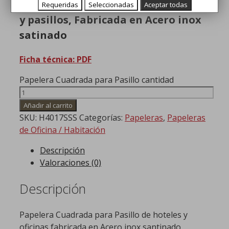
Papelera para entradas de hoteles
Requeridas
Seleccionadas
Aceptar todas
y pasillos, Fabricada en Acero inox
satinado
Ficha técnica: PDF
Papelera Cuadrada para Pasillo cantidad
Añadir al carrito
SKU:
H4017SSS
Categorías:
Papeleras
,
Papeleras
de Oficina / Habitación
Descripción
Valoraciones (0)
Descripción
Papelera Cuadrada para Pasillo de hoteles y
oficinas fabricada en Acero inox santinado