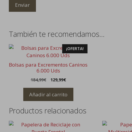
También te recomendamos…
¡OFERTA!
Bolsas para Excrementos Caninos
6.000 Uds
El
El
184,99
€
129,99
€
precio
precio
original
actual
Añadir al carrito
era:
es:
184,99€.
129,99€.
Productos relacionados
Este
Este
producto
producto