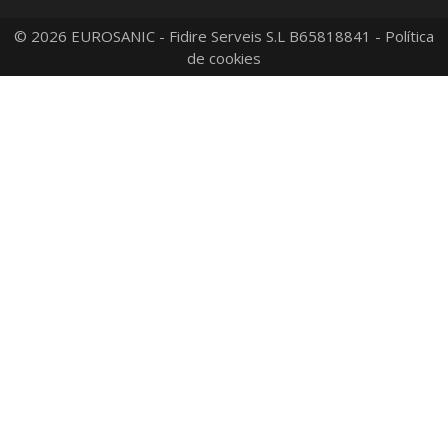
© 2026 EUROSANIC - Fidire Serveis S.L B65818841 -
Política
de cookies