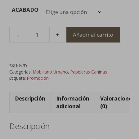
ACABADO
Añadir al carrito
Papelera
Canina
con
Dispensador
SKU:
N/D
de
Categorías:
Mobiliario Urbano
,
Papeleras Caninas
Bolsas
Etiqueta:
Promoción
cantidad
Descripción
Información
Valoraciones
adicional
(0)
Descripción