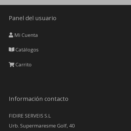
en
en
la
la
Panel del usuario
página
página
de
de
producto
producto
Mi Cuenta
Catálogos
Carrito
Información contacto
FIDIRE SERVEIS S.L
Urb. Supermaresme Golf, 40