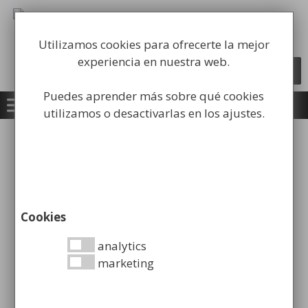
Saltar
al
Fabricación y comercialización de
contenido
equipamiento para la higiene industrial
Utilizamos cookies para ofrecerte la mejor
experiencia en nuestra web.
Búsqueda
BUSCAR
de
productos
Puedes aprender más sobre qué cookies
utilizamos o desactivarlas en los ajustes.
Inicio
/
Papeleras
/
Papeleras Caninas
/ Papelera
Canina con Dispensador de Bolsas
Cookies
analytics
marketing