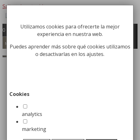
Saltar al contenido
Utilizamos cookies para ofrecerte la mejor
Fabricación y comercialización de
0
experiencia en nuestra web.
equipamiento para la higiene industrial
Búsqueda de productos
Menú
Puedes aprender más sobre qué cookies utilizamos
o desactivarlas en los ajustes.
Buscar
Inicio
/
Limpieza
/
Limpieza de Cristales
/ Mango
Telescópico en 2 piezas
Mango Telescópico en 2
Cookies
piezas
analytics
Desde:
7,99
€
marketing