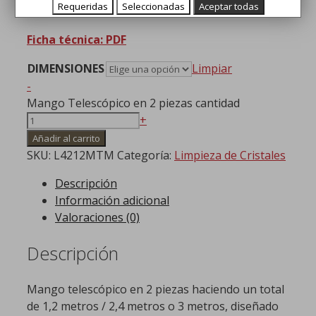
Mango telescópico en dos tramos
Requeridas
Seleccionadas
Aceptar todas
Ficha técnica: PDF
DIMENSIONES
Limpiar
-
Mango Telescópico en 2 piezas cantidad
+
Añadir al carrito
SKU:
L4212MTM
Categoría:
Limpieza de Cristales
Descripción
Información adicional
Valoraciones (0)
Descripción
Mango telescópico en 2 piezas haciendo un total
de 1,2 metros / 2,4 metros o 3 metros, diseñado