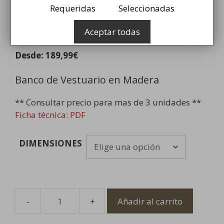
Requeridas
Seleccionadas
Banco de Vestuario en
Aceptar todas
Madera
Desde:
189,99
€
Banco de Vestuario en Madera
** Consultar precio para mas de 3 unidades **
Ficha técnica: PDF
DIMENSIONES
Añadir al carrito
Banco
de