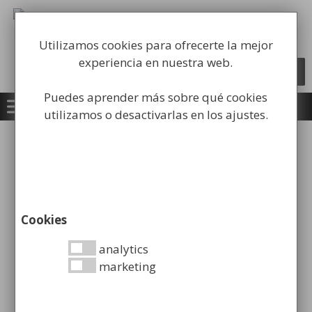
Saltar
al
Fabricación y comercialización de
contenido
equipamiento para la higiene industrial
Utilizamos cookies para ofrecerte la mejor
experiencia en nuestra web.
Búsqueda
BUSCAR
de
productos
Puedes aprender más sobre qué cookies
utilizamos o desactivarlas en los ajustes.
Inicio
/
Equipamiento Institucional
/
Taquillas y
Bancos de Vestuario
/ Banco de Vestuario en
Madera
Cookies
analytics
marketing