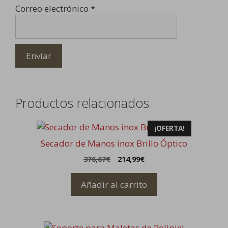
Correo electrónico
*
Productos relacionados
¡OFERTA!
Secador de Manos inox Brillo Óptico
El
El
376,67
€
214,99
€
precio
precio
original
actual
Añadir al carrito
era:
es:
376,67€.
214,99€.