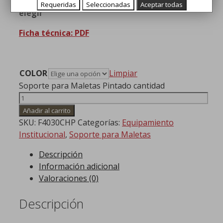
Soporte de maletas PINTADO del color a
Requeridas
Seleccionadas
Aceptar todas
elegir
Ficha técnica: PDF
COLOR
Limpiar
Soporte para Maletas Pintado cantidad
Añadir al carrito
SKU:
F4030CHP
Categorías:
Equipamiento
Institucional
,
Soporte para Maletas
Descripción
Información adicional
Valoraciones (0)
Descripción