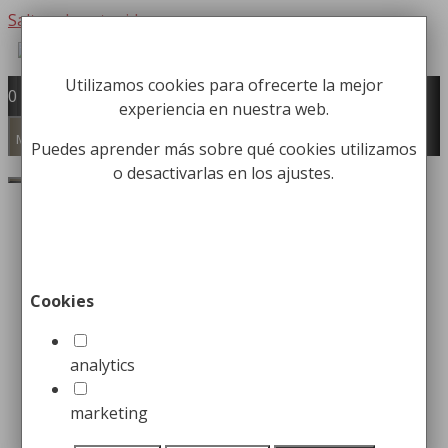
Saltar al contenido
Utilizamos cookies para ofrecerte la mejor
Fabricación y comercialización de
0
experiencia en nuestra web.
equipamiento para la higiene industrial
Búsqueda de productos
Menú
Puedes aprender más sobre qué cookies utilizamos
o desactivarlas en los ajustes.
Buscar
Inicio
/
Equipamiento Institucional
/
Soporte para
Maletas
/ Soporte para Maletas Pintado
Soporte para Maletas
Cookies
Pintado
analytics
66,99
€
marketing