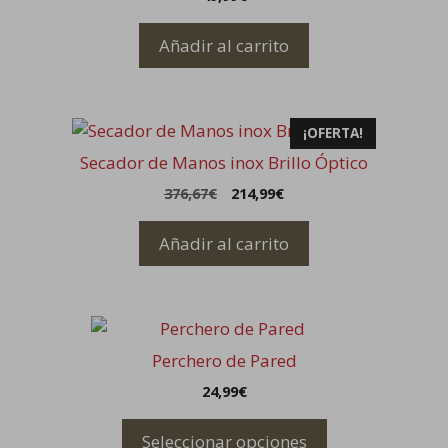
Añadir al carrito
¡OFERTA!
Secador de Manos inox Brillo Óptico
El
El
376,67
€
214,99
€
precio
precio
original
actual
Añadir al carrito
era:
es:
376,67€.
214,99€.
Este
producto
Perchero de Pared
tiene
24,99
€
múltiples
variantes.
Seleccionar opciones