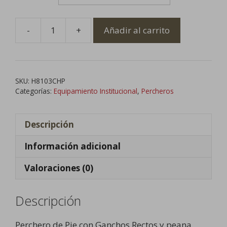
-
+
Añadir al carrito
Perchero
de
Pie
con
SKU:
H8103CHP
Ganchos
Categorías:
Equipamiento Institucional
,
Percheros
Rectos
cantidad
Descripción
Información adicional
Valoraciones (0)
Descripción
Perchero de Pie con Ganchos Rectos y peana