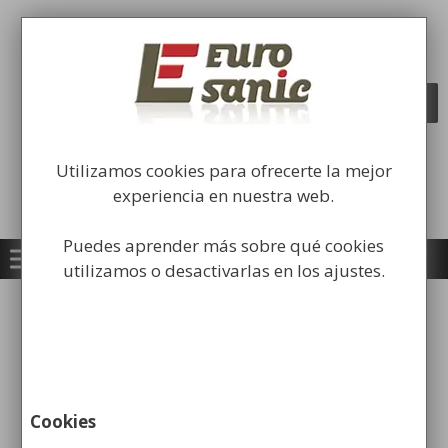
Saltar
al
Fabricación y comercialización de
contenido
equipamiento para la higiene industrial
Búsqueda
BUSCAR
de
productos
Utilizamos cookies para ofrecerte la mejor
experiencia en nuestra web.
Puedes aprender más sobre qué cookies
utilizamos o desactivarlas en los ajustes.
Inicio
/
Equipamiento
Institucional
/
Percheros
/ Perchero de Pie con
Ganchos Rectos
Cookies