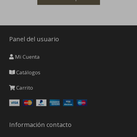
Las
opciones
se
pueden
elegir
Panel del usuario
en
la
página
Mi Cuenta
de
producto
Catálogos
Carrito
Información contacto