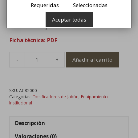
Clásico
Requeridas
Seleccionadas
19,99
€
Aceptar todas
Dosificador de jabón de 1Lt con Pulsador
Ficha técnica: PDF
Añadir al carrito
Dosificador
de
jabón
1Lt
SKU:
AC82000
Clásico
Categorías:
Dosificadores de Jabón
,
Equipamiento
cantidad
Institucional
Descripción
Valoraciones (0)