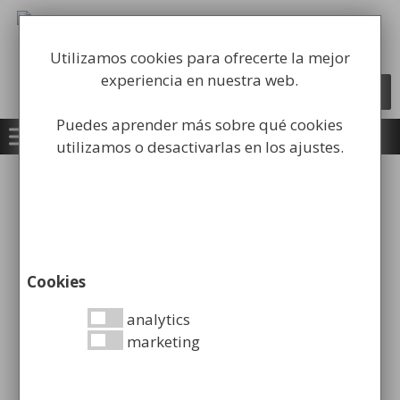
Saltar
al
Fabricación y comercialización de
contenido
equipamiento para la higiene industrial
Utilizamos cookies para ofrecerte la mejor
experiencia en nuestra web.
Búsqueda
BUSCAR
de
productos
Puedes aprender más sobre qué cookies
utilizamos o desactivarlas en los ajustes.
Inicio
/
Equipamiento
Institucional
/
Dosificadores de
Jabón
/ Dosificador de jabón 1Lt Clásico
Cookies
analytics
marketing
Dosificador de jabón 1Lt