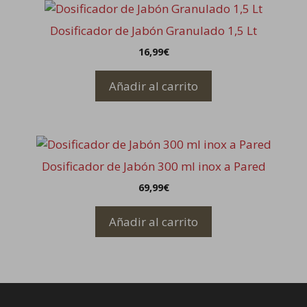
pueden
elegir
Dosificador de Jabón Granulado 1,5 Lt
en
16,99
€
la
página
Añadir al carrito
de
producto
Dosificador de Jabón 300 ml inox a Pared
69,99
€
Añadir al carrito