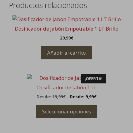
Productos relacionados
Dosificador de jabón Empotrable 1 LT Brillo
29,99
€
Añadir al carrito
Este
¡OFERTA!
producto
Dosificador de Jabón 1 Lt
tiene
Desde:
19,99
€
Desde:
9,99
€
múltiples
variantes.
Seleccionar opciones
Las
opciones
se