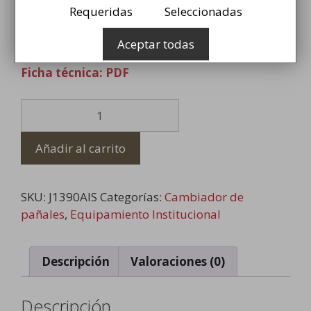
969,99
€
Requeridas
Seleccionadas
Cambiador de Pañales en Acero Inox
Aceptar todas
Ficha técnica: PDF
Cambiador
de
Pañales
Añadir al carrito
en
Acero
Inox
SKU:
J1390AIS
Categorías:
Cambiador de
cantidad
pañales
,
Equipamiento Institucional
Descripción
Valoraciones (0)
Descripción