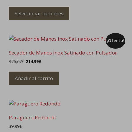
Este
producto
Seleccionar opciones
tiene
múltiples
variantes.
¡Oferta!
Las
opciones
Secador de Manos inox Satinado con Pulsador
se
El
El
376,67
€
214,99
€
pueden
precio
precio
elegir
original
actual
Añadir al carrito
en
era:
es:
376,67€.
214,99€.
la
página
de
producto
Paragüero Redondo
39,99
€