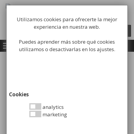
Saltar
al
Fabricación y comercialización de
contenido
equipamiento para la higiene industrial
Utilizamos cookies para ofrecerte la mejor
experiencia en nuestra web.
Búsqueda
BUSCAR
de
productos
Puedes aprender más sobre qué cookies
0
utilizamos o desactivarlas en los ajustes.
Inicio
/
Equipamiento Institucional
/
Cambiador
de pañales
/ Cambiador de Pañales en Acero
Inox
Cookies
analytics
Cambiador de Pañales en
marketing
Acero Inox