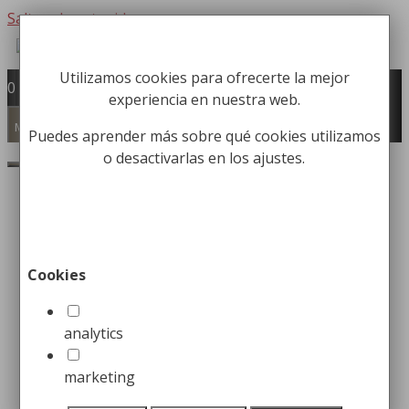
Saltar al contenido
Utilizamos cookies para ofrecerte la mejor
Fabricación y comercialización de
0
experiencia en nuestra web.
equipamiento para la higiene industrial
Búsqueda de productos
Menú
Puedes aprender más sobre qué cookies utilizamos
o desactivarlas en los ajustes.
Buscar
Inicio
/
Carros Higiene Industrial
/
Carros de
Limpieza
/ Carro de Limpieza con Cubo de 25L y
Prensa
Cookies
Carro de Limpieza con
Cubo de 25L y Prensa
analytics
marketing
219,99
€