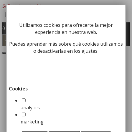
Saltar al contenido
Utilizamos cookies para ofrecerte la mejor
Fabricación y comercialización de
0
experiencia en nuestra web.
equipamiento para la higiene industrial
Búsqueda de productos
Menú
Puedes aprender más sobre qué cookies utilizamos
o desactivarlas en los ajustes.
Buscar
Inicio
/
Carros Higiene Industrial
/
Carros
camareras de pisos
/ Carro de Habitaciones
Abierto con Balda de Madera Larga y Saco
Cookies
Carro de Habitaciones
analytics
Abierto con Balda de
marketing
Madera Larga y Saco