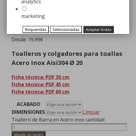
analytics
Toallero de Barra en Acero
marketing
inox
Requeridas
Seleccionadas
Aceptar todas
Desde:
19,99
€
Toalleros y colgadores para toallas
Acero Inox Aisi304 Ø 20
Ficha técnica: PDF 30 cm
Ficha técnica: PDF 45 cm
Ficha técnica: PDF 60 cm
ACABADO
DIMENSIONES
Limpiar
Toallero de Barra en Acero inox cantidad
Añadir al carrito