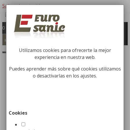
Saltar al contenido
Fabricación y comercialización de
0
equipamiento para la higiene industrial
Búsqueda de productos
Menú
Utilizamos cookies para ofrecerte la mejor
Buscar
experiencia en nuestra web.
Inicio
/
Accesorios de Baño
/
Toalleros para
Baños
/ Toallero de Barra en Acero inox
Puedes aprender más sobre qué cookies utilizamos
o desactivarlas en los ajustes.
Cookies