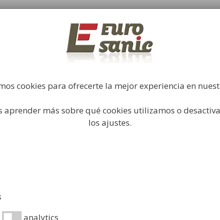
Fabricación y comercialización de equipamiento par
industrial
Búsqueda
de
productos
Higiene Industrial
Papeleras
Mobiliario Urbano
Acc
mos cookies para ofrecerte la mejor experiencia en nues
 aprender más sobre qué cookies utilizamos o desactiva
dondo de Sobremesa
los ajustes.
Espejo R
27,99
€
Espejo para mes
s
Ficha técnica: PDF
analytics