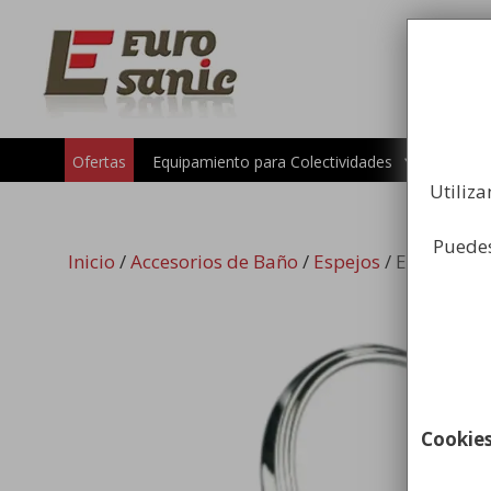
Saltar
al
contenido
Carros 
Ofertas
Equipamiento para Colectividades
Utiliza
Puedes
Inicio
/
Accesorios de Baño
/
Espejos
/ Espejo Re
Cookie