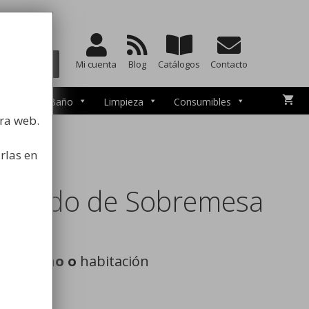
a la higiene
BUSCAR
Mi cuenta
Blog
Catálogos
Contacto
esorios de Baño
Limpieza
Consumibles
tra web.
rlas en
edondo de Sobremesa
a de baño o
habitación