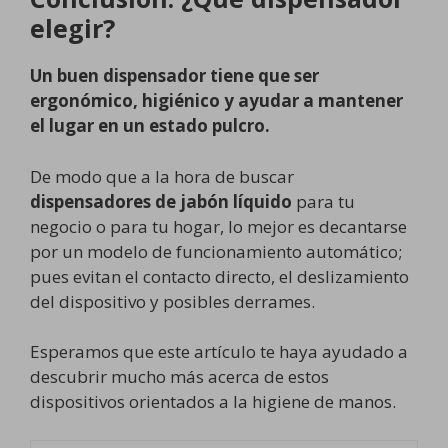
n
l
elegir?
a
e
l
s
Un buen dispensador tiene que ser
e
:
ergonómico, higiénico y ayudar a mantener
r
2
el lugar en un estado pulcro.
a
9
:
,
De modo que a la hora de buscar
5
9
dispensadores de jabón líquido
para tu
2
9
negocio o para tu hogar, lo mejor es decantarse
,
€
por un modelo de funcionamiento automático;
0
.
pues evitan el contacto directo, el deslizamiento
3
del dispositivo y posibles derrames.
€
.
Esperamos que este artículo te haya ayudado a
descubrir mucho más acerca de estos
dispositivos orientados a la higiene de manos.