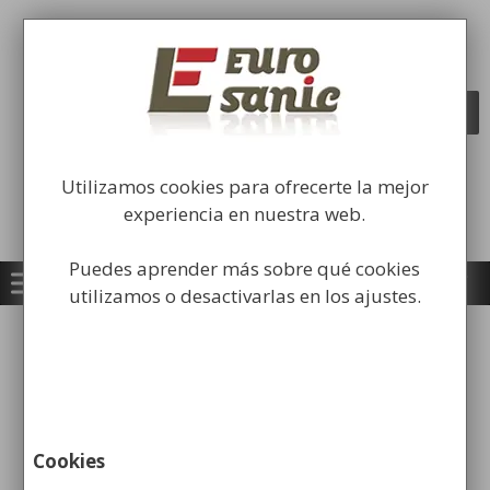
Saltar
al
Fabricación y comercialización de
contenido
equipamiento para la higiene industrial
Búsqueda
BUSCAR
de
productos
Utilizamos cookies para ofrecerte la mejor
experiencia en nuestra web.
Puedes aprender más sobre qué cookies
utilizamos o desactivarlas en los ajustes.
Los dispensadores de jabón
líquido. Un gran accesorio
para los baños
Cookies