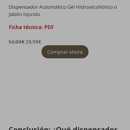
Dispensador Automático Gel Hidroalcohólico o
Jabón liquido
Ficha técnica: PDF
E
E
52,03
€
29,99
€
l
l
Comprar ahora
p
p
r
r
e
e
c
c
i
i
o
o
o
a
r
c
i
t
g
u
Conclusión: ¿Qué dispensador
i
a