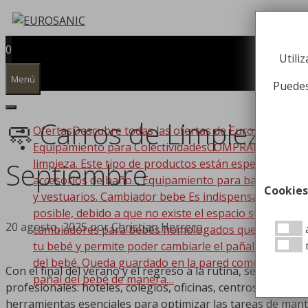
Saltar
al
contenido
0
Utili
Menú
Puedes
🧼 Carros de Limpieza y 
Ofertas
Descubre todas las ofertas de Eurosanic!!!
Equipamiento para Colectividades
COMPRAR EQUIPAMIEN
limpieza. Este tipo de productos están especializado
Septiembre
accesorios de baño… Equipamiento para baño Dispone
Cookies
y vestuarios. Cambiador bebe Es indispensable que t
posible, debido a que no existe el espacio suficiente
20 agosto, 2025
por
Christian Herrero
a
cambiadores para bebés homologados que se adaptan a
tu bebé y permite poder cambiarle el pañal de forma
del bebé. Queda guardado en la pared como si de un c
Con el final del verano y el regreso a la rutina, septiembre
pañal del bebé de manera…
profesionales: hoteles, colegios, oficinas, centros sanitari
herramientas esenciales para optimizar las tareas de mant