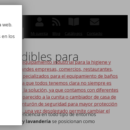
 la higiene
a web.
BUSCAR
Mi cuenta
Blog
Catálogos
Contacto
 en los
scindibles para
po de equipamiento industrial para la higiene y
ico, para grandes empresas, comercios, restaurantes,
oductos especializados para el equipamiento de baños
s. Esta idea que todos tenemos clara no siempre es
nic tenemos la solución, ya que contamos con diferentes
s lo más parecido a la cunita o cambiador de casa de
a con un cinturón de seguridad para mayor protección
en la pared, una vez desplegado permite cambiar el
giene y la eficiencia en todo tipo de entornos
 limpieza y lavandería
se posicionan como