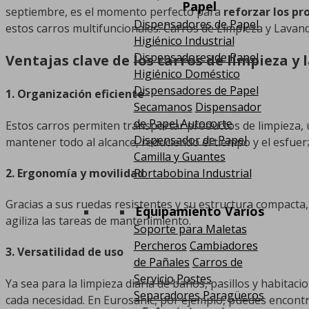
Papel
septiembre, es el momento perfecto para
reforzar los pr
Dispensadores de Papel
estos carros multifuncionales. Carros de Limpieza y Lavan
Higiénico Industrial
Dispensadores de Papel
Ventajas clave de los carros de limpieza y
Higiénico Doméstico
Dispensadores de Papel
1.
Organización eficiente
Secamanos
Dispensador
de Papel Autocorte
Estos carros permiten transportar productos de limpieza, 
Dispensador de Papel
mantener todo al alcance, reduciendo el tiempo y el esfuer
Camilla y Guantes
2.
Ergonomía y movilidad
Portabobina Industrial
Gracias a sus ruedas resistentes y su estructura compacta, 
Equipamiento Varios
agiliza las tareas de mantenimiento.
Soporte para Maletas
Percheros
Cambiadores
3.
Versatilidad de uso
de Pañales
Carros de
Servicio
Postes
Ya sea para la limpieza diaria de baños, pasillos y habitac
Separadores
Paragüeros
cada necesidad. En Eurosanic, por ejemplo, puedes encont