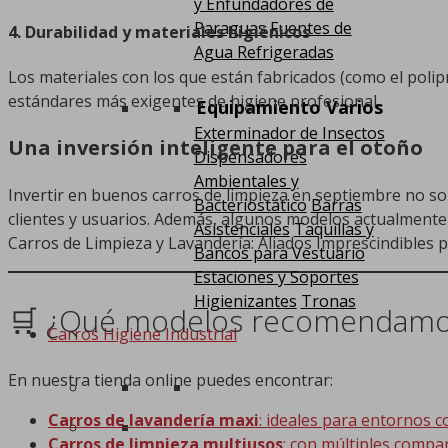
y Enfundadores de
Paraguas
Fuentes de
4.
Durabilidad y materiales higiénicos
Agua Refrigeradas
Los materiales con los que están fabricados (como el polipr
estándares más exigentes de higiene profesional.
Equipamiento Varios
Exterminador de Insectos
Una inversión inteligente para el otoño
Dispensadores
Ambientales y
Invertir en buenos carros de limpieza en septiembre no so
Bacteriostático
Barras
clientes y usuarios. Además, algunos modelos actualmen
Asistenciales
Taquillas y
Carros de Limpieza y Lavandería: Aliados Imprescindibles
Bancos para Vestuario
Estaciones y Soportes
Higienizantes
Tronas
🛒 ¿Qué modelos recomendamos
Carros Higiene Industrial
En nuestra tienda online puedes encontrar:
Carros de lavandería maxi
: ideales para entornos c
Carros de limpieza multiusos
: con múltiples compa