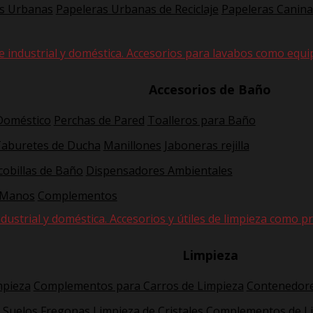
s Urbanas
Papeleras Urbanas de Reciclaje
Papeleras Canina
e industrial y doméstica. Accesorios para lavabos como equi
Accesorios de Baño
 Doméstico
Perchas de Pared
Toalleros para Baño
Taburetes de Ducha
Manillones
Jaboneras rejilla
cobillas de Baño
Dispensadores Ambientales
 Manos
Complementos
dustrial y doméstica. Accesorios y útiles de limpieza como pr
Limpieza
mpieza
Complementos para Carros de Limpieza
Contenedore
 Suelos
Fregonas
Limpieza de Cristales
Complementos de L