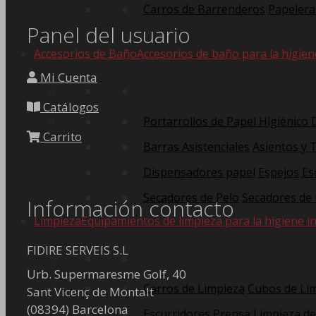
Carros de Barrenderos
Papelera
Panel del usuario
Accesorios de Baño
Accesorios de baño para la higien
Mi Cuenta
Catálogos
Portarrollos de Papel Higiénico
Carrito
Barras Asistenciales
Asientos y 
Dispensadores papel
Espejos
Es
Secadores de Pelo
Secadores de
Información contacto
Limpieza
Equipamientos de limpieza para la higiene in
FIDIRE SERVEIS S.L
Urb. Supermaresme Golf, 40
Carros de Limpieza
Cubos de Li
Sant Vicenç de Montalt
(08394) Barcelona
Escurridores Prensa
Limpieza de