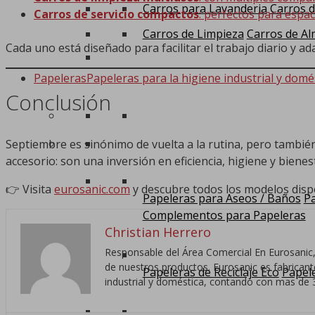
Carros para Lavanderia
Carros d
Carros de servicio compactos
: perfectos para espac
Carros de Limpieza
Carros de Al
Cada uno está diseñado para facilitar el trabajo diario y ad
Papeleras
Papeleras para la higiene industrial y domé
Conclusión
Septiembre es sinónimo de vuelta a la rutina, pero tambié
accesorio: son una inversión en eficiencia, higiene y bienes
👉 Visita
eurosanic.com
y descubre todos los modelos disp
Papeleras para Aseos / Baños
Pa
Complementos para Papeleras
Christian Herrero
Responsable del Área Comercial En Eurosanic,
de nuestros productos. Eurosanic es fabricante,
Papeleras de Reciclaje Eco
Papele
industrial y doméstica, contando con mas de 3