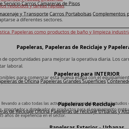
e Servicio
Carros Camareras de Pisos
ios reducidos y tareas rápidas
.
macenaje y Transporte
Carros Portabolsas
Complementos pa
aptarse a diferentes sectores.
stica. Papeleras como productos de baño y limpieza industria
Papeleras, Papeleras de Reciclaje y Papele
n de oportunidades para mejorar la operativa diaria. Los ca
tar laboral.
Papeleras para INTERIOR
onibles para comenzar esta nueva etapa con el equipamiento
peleras de Oficina
Papeleras Grandes Superficies
Contenedo
 llevando a cabo todas las actividades relacionadas con los estudi
Papeleras de Reciclaje
 importador y distribuidor de productos para el equipamiento institucio
ras de Reciclaje Oficina
Papeleras de reciclaje Urbanas y Alt
5 años de experiencia en el sector.
Papeleras Exterior - Urbanas