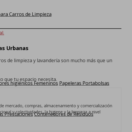
ra Carros de Limpieza
l.
ras Urbanas
rros de limpieza y lavandería son mucho más que un
 que tu espacio necesita.
res higiénicos Femeninos
Papeleras Portabolsas
os de mercado, compras, almacenamiento y comercialización
nal y colectividades, la higiene y la limpieza a nivel
as Prestaciones
Contenedores de Residuos