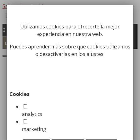
Saltar al contenido
Utilizamos cookies para ofrecerte la mejor
Fabricación y comercialización de
0
experiencia en nuestra web.
equipamiento para la higiene industrial
Búsqueda de productos
Menú
Puedes aprender más sobre qué cookies utilizamos
o desactivarlas en los ajustes.
Buscar
Beneficios del uso de
contenedores femeninos
Cookies
para tu negocio
analytics
25 enero, 2023
25 mayo, 2021
por
Christian
Herrero
marketing