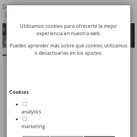
Saltar al contenido
Utilizamos cookies para ofrecerte la mejor
Fabricación y comercialización de
0
experiencia en nuestra web.
equipamiento para la higiene industrial
Búsqueda de productos
Menú
Puedes aprender más sobre qué cookies utilizamos
o desactivarlas en los ajustes.
Buscar
Tipos de bayetas para la
higiene y limpieza industrial
Cookies
25 enero, 2023
17 abril, 2018
por
Christian
Herrero
analytics
marketing