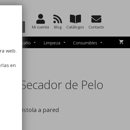
a la higiene
BUSCAR
Mi cuenta
Blog
Catálogos
Contacto
esorios de Baño
Limpieza
Consumibles
tra web.
rlas en
ara Secador de Pelo
or de pistola a pared