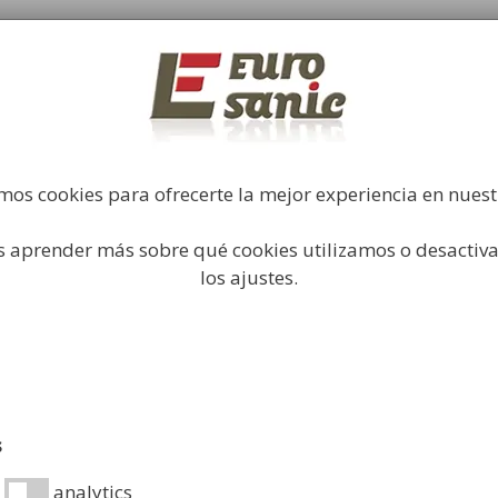
Fabricación y comercialización de equipamiento par
industrial
Búsqueda
de
productos
Higiene Industrial
Papeleras
Mobiliario Urbano
Acc
mos cookies para ofrecerte la mejor experiencia en nues
 aprender más sobre qué cookies utilizamos o desactiva
e cabello
/ Soporte Para Secador de Pelo
los ajustes.
Soporte P
19,99
€
Soporte para secad
s
Ficha técnica: PDF
analytics