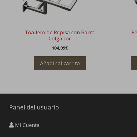
Toallero de Repisa con Barra
Pe
Colgador
104,99
€
Añadir al carrito
Panel del usuario
Mi Cuenta