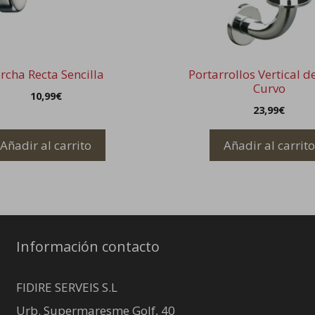
rcha Recta Sencilla
Portarrollos Vertical 
Curvo
10,99
€
23,99
€
Añadir al carrito
Añadir al carrito
Información contacto
FIDIRE SERVEIS S.L
Urb. Supermaresme Golf, 40