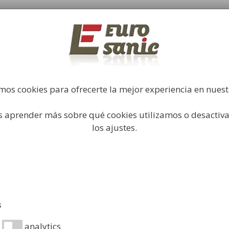
Fabricación y comercialización de equipamiento par
industrial
Búsqueda
de
productos
Higiene Industrial
Papeleras
Mobiliario Urbano
Acc
mos cookies para ofrecerte la mejor experiencia en nues
 aprender más sobre qué cookies utilizamos o desactiva
iclaje en papeleras selec
los ajustes.
nte que sería el mundo si todos pusiéramos en práctica la
s
 residuos que desechamos diariamente.
analytics