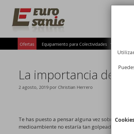
Saltar
al
contenido
Carros 
Ofertas
Equipamiento para Colectividades
Utiliza
Puedes
La importancia del rec
2 agosto, 2019
por
Christian Herrero
Te has puesto a pensar alguna vez sobre lo difere
Cookie
medioambiente no estaría tan golpeado por los