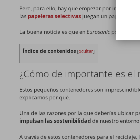
Pero, para ello, hay que empezar por implementa
las
papeleras selectivas
juegan un papel impor
La buena noticia es que en
Eurosanic
ponemos a t
Índice de contenidos
[
ocultar
]
¿Cómo de importante es el re
Estos pequeños contenedores son imprescindible
explicamos por qué.
Una de las razones por la que deberías ubicar p
impulsan las sostenibilidad
de nuestro entorno
A través de estos contenedores para el reciclaje