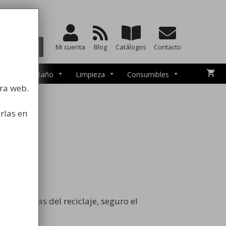
a la higiene
BUSCAR
Mi cuenta
Blog
Catálogos
Contacto
esorios de Baño
Limpieza
Consumibles
tra web.
rlas en
tivas
s técnicas del reciclaje, seguro el