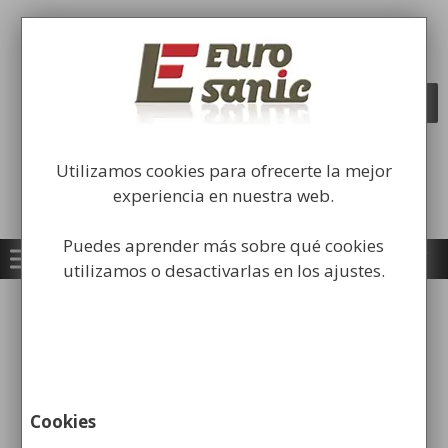
Saltar
al
Fabricación y comercialización de
contenido
equipamiento para la higiene industrial
Búsqueda
BUSCAR
de
productos
Utilizamos cookies para ofrecerte la mejor
experiencia en nuestra web.
Puedes aprender más sobre qué cookies
utilizamos o desactivarlas en los ajustes.
Limpiavidrios caseros,
naturales y ecológicos para
el hogar o la oficina
Cookies