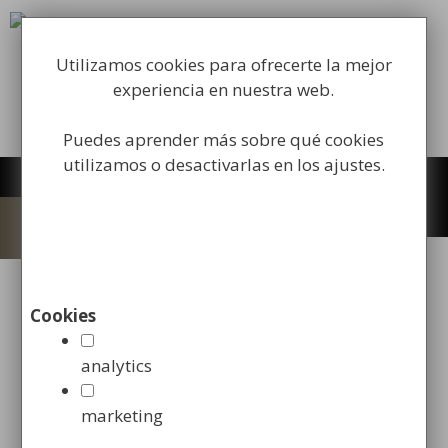
Saltar
al
Fabricación y comercialización de
contenido
equipamiento para la higiene industrial
Utilizamos cookies para ofrecerte la mejor
experiencia en nuestra web.
Búsqueda
de
Puedes aprender más sobre qué cookies
productos
Buscar
utilizamos o desactivarlas en los ajustes.
0
Menú
Objetivos y beneficios de la
Cookies
higiene industrial
analytics
14 febrero, 2018
por
Christian Herrero
marketing