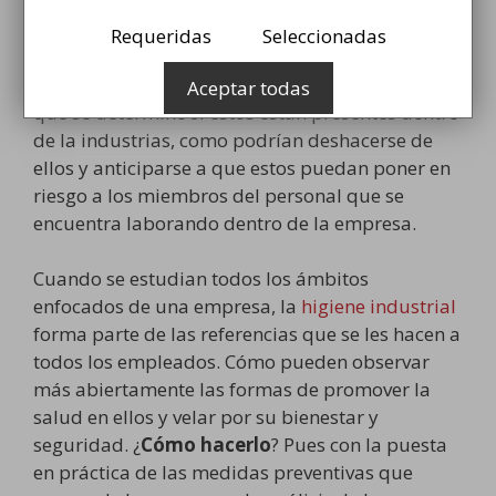
La higiene industrial es un factor sumamente
importante dentro del
área laboral
y por la
Requeridas
Seleccionadas
seguridad misma de los empleados
. Es
esencial que los factores de riesgo se estudien y
Aceptar todas
que se determine si estos están presentes dentro
de la industrias, como podrían deshacerse de
ellos y anticiparse a que estos puedan poner en
riesgo a los miembros del personal que se
encuentra laborando dentro de la empresa.
Cuando se estudian todos los ámbitos
enfocados de una empresa, la
higiene industrial
forma parte de las referencias que se les hacen a
todos los empleados. Cómo pueden observar
más abiertamente las formas de promover la
salud en ellos y velar por su bienestar y
seguridad. ¿
Cómo hacerlo
? Pues con la puesta
en práctica de las medidas preventivas que