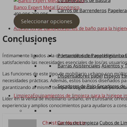
Contenedores de Basura
Banco Expert Metal Económico
Carros de Barrenderos
Papelera
499,98
€
389,98
€
Seleccionar opciones
Accesorios de Baño
Accesorios de baño para la higien
Conclusiones
Íntimamente ligados a la ordenación de los espacios urban
Portarrollos de Papel Higiénico
satisfaciendo las necesidades esenciales de los/as usuarios
Barras Asistenciales
Asientos y 
Las funciones de este tipo de mobiliario urbano son múltip
Dispensadores papel
Espejos
Es
necesidades prácticas. Además, estos bancos diseñados para
Secadores de Pelo
Secadores de
garantizando al mismo tiempo la seguridad de las persona
Limpieza
Equipamientos de limpieza para la higiene in
Líder en la venta de mobiliario urbano, en Eurosanic ofre
experiencia y amplios conocimientos para ayudaros a constr
Christian Herrero
Carros de Limpieza
Cubos de Li