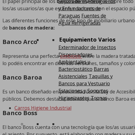
El papel principal de los
bancos de madera
es sobre todo 
Separadores
Paragüeros
los/as usuarios/as que están en contacto con el espacio pú
y Enfundadores de
Paraguas
Fuentes de
Las diferentes funciones de este tipo de mobiliario urbano 
Agua Refrigeradas
de
bancos de madera:
Equipamiento Varios
Banco Arco
Exterminador de Insectos
Dispensadores
Representa una perfecta
simbiosis
entre la madera tratada
Ambientales y
lo podéis encontrar en diversas versiones, tamaños y colo
Bacteriostático
Barras
Asistenciales
Taquillas y
Banco Baroa
Bancos para Vestuario
Estaciones y Soportes
Es un banco diseñado en proximidad con la Ley de Accesib
Higienizantes
Tronas
públicos. Debemos destacar además que el banco Baroa est
Carros Higiene Industrial
Banco Boss
El banco Boss cuenta con una tecnología que los/as usuar
el asiento. Por supuesto, está elaborado con madera y su 