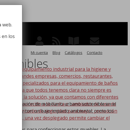
 la higiene
a web.
 en los
Mi cuenta
Blog
Catálogos
Contacto
stenibles
po de equipamiento industrial para la higiene y
ico, para grandes empresas, comercios, restaurantes,
oductos especializados para el equipamiento de baños
s. Esta idea que todos tenemos clara no siempre es
nic tenemos la solución, ya que contamos con diferentes
s lo más parecido a la cunita o cambiador de casa de
 la instalación de mobiliario urbano sostenible en el
a con un cinturón de seguridad para mayor protección
 más largo y con un bajo impacto ambiental, como los
en la pared, una vez desplegado permite cambiar el
 y reciclables para confeccionar estos muebles. La