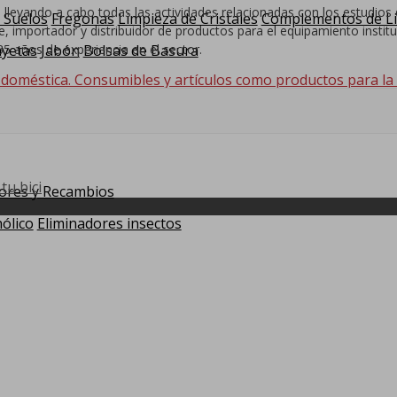
 llevando a cabo todas las actividades relacionadas con los estudi
 Suelos
Fregonas
Limpieza de Cristales
Complementos de L
 importador y distribuidor de productos para el equipamiento institucio
5 años de experiencia en el sector.
yetas
Jabón
Bolsas de Basura
 doméstica. Consumibles y artículos como productos para la hi
Consumibles
tu bici
ores y Recambios
ólico
Eliminadores insectos