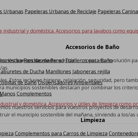
s Urbanas
Papeleras Urbanas de Reciclaje
Papeleras Canina
e industrial y doméstica. Accesorios para lavabos como equi
Accesorios de Baño
os, los
bancos de madera
están en constante evolución pa
 Doméstico
Perchas de Pared
Toalleros para Baño
/as.
Taburetes de Ducha
Manillones
Jaboneras rejilla
les. Estos incluyen higiene, relajación, seguridad, pero ta
cobillas de Baño
Dispensadores Ambientales
 municipios sostenibles destacan por combinar los criterios 
 Manos
Complementos
s.
dustrial y doméstica. Accesorios y útiles de limpieza como pr
cemos nuestros servicios para vuestros proyectos de desarro
uir el municipio sostenible del mañana, sirviendo a los/as u
Limpieza
mpieza
Complementos para Carros de Limpieza
Contenedore