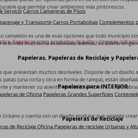
figurable que permite crear ambientes más pintorescos.
e Servicio
Carros Camareras de Pisos
macenaje y Transporte
Carros Portabolsas
Complementos pa
o camaleón es una de esas opciones que todo municipio sost
stica. Papeleras como productos de baño y limpieza industria
e le brinda muchísima estabilidad, además, su diseño en gen
Papeleras, Papeleras de Reciclaje y Papele
os que presentan muchos desniveles. Dispone de un diseño a
 patas (una corta y otra en forma de rampa), están diseñadas
Papeleras para INTERIOR
ente y mantener su asiento nivelado, así como su reposabraz
peleras de Oficina
Papeleras Grandes Superficies
Contenedo
ario Urbano y cuenta con un diseño modular que permite crea
Papeleras de Reciclaje
ras de Reciclaje Oficina
Papeleras de reciclaje Urbanas y Alt