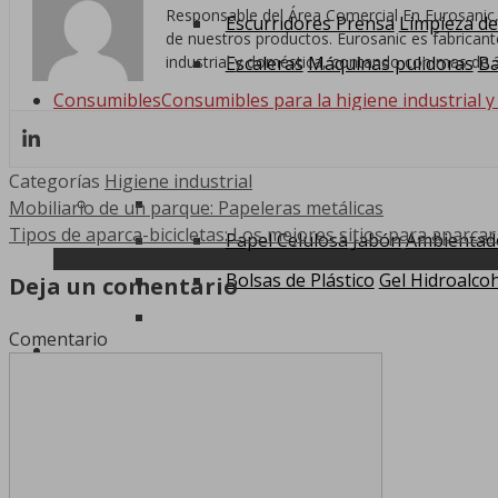
Responsable del Área Comercial En Eurosanic,
Escurridores Prensa
Limpieza de
de nuestros productos. Eurosanic es fabricante,
industrial y doméstica, contando con mas de 3
Escaleras
Máquinas pulidoras
Ba
Consumibles
Consumibles para la higiene industrial y
Categorías
Higiene industrial
Mobiliario de un parque: Papeleras metálicas
Tipos de aparca-bicicletas: Los mejores sitios para aparcar 
Papel Celulosa
Jabón
Ambientad
Bolsas de Plástico
Gel Hidroalcoh
Deja un comentario
Comentario
0