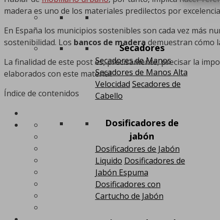
madera es uno de los materiales predilectos por excelenci
En España los municipios sostenibles son cada vez más nu
sostenibilidad. Los
bancos de madera
demuestran cómo la 
Secadores
Secadores de Manos
La finalidad de este post es, precisamente, precisar la i
Secadores de Manos Alta
elaborados con este material.
Velocidad
Secadores de
Índice de contenidos
Cabello
Dosificadores de
jabón
Dosificadores de Jabón
Liquido
Dosificadores de
Jabón Espuma
Dosificadores con
Cartucho de Jabón