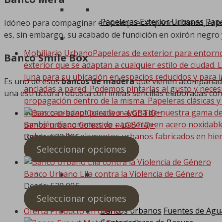
Papeleras Exterior Urbanas
Pape
Idóneo para compaginar en cualquier espacio urbano, el ba
es, sin embargo, su acabado de fundición en oxirón negro y
Mobiliario Urbano
Papeleras de exterior para entorn
Banco Smile Box
exterior que se adaptan a cualquier estilo de ciudad. 
luna para su ubicación en espacios reducidos y para i
Es uno de esos
bancos de madera
que vienen acompañados
ancladas a pared. Podemos pintarlas al gusto y nece
una estructura robusta con líneas sencillas elaboradas con
propagación dentro de la misma. Papeleras clásicas y
bolsas can-adapt para la mayoria de nuestra gama de
también disponemos de papeleras en acero noxidable. 
Banco urbano Colectivo – LGBTIQ+
todos aquellos elementos urbanos fabricados en hier
Desde:
529,99
€
competitivo. Bancos…
Seleccionar opciones
Banco Urbano Lila contra la Violencia de Género
Desde:
529,99
€
Seleccionar opciones
Bancos urbanos
Fuentes de Agu
Oferta
Producto en oferta