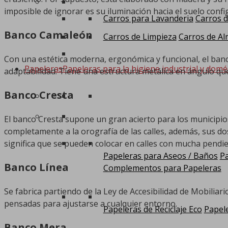
imposible de ignorar es su iluminación hacia el suelo con
Carros para Lavanderia
Carros d
Banco Camaleón
Carros de Limpieza
Carros de Al
Con una estética moderna, ergonómica y funcional, el banc
Papeleras
Papeleras para la higiene industrial y domé
adaptabilidad. Tiene una estructura metálica en ángulo qu
Banco Cresta
El banco Cresta supone un gran acierto para los municipi
completamente a la orografía de las calles, además, sus dos
significa que se pueden colocar en calles con mucha pendi
Papeleras para Aseos / Baños
Pa
Banco Línea
Complementos para Papeleras
Se fabrica partiendo de la Ley de Accesibilidad de Mobili
pensadas para ajustarse a cualquier entorno.
Papeleras de Reciclaje Eco
Papele
Banco Mera