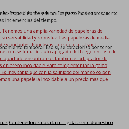
des Superficies
Papeleras Cenicero
Ceniceros
es: modelo banco y silla. El aspecto más sobresaliente
as inclemencias del tiempo.
d. Tenemos una amplia variedad de papeleras de
r su versatilidad y robustez. Las papeleras de media
 de viandantes. Papeleras con soporte al suelo o
namiento temporal. Eso sí, se caracteriza por tener
eras con sistema de auto apagado del fuego en caso de
 este apartado encontramos tambien el adaptador de
as en acero inoxidable Para complementar la gama
s inevitable que con la salinidad del mar se oxiden
emos una papelera inoxidable a un precio mas que
anas
Contenedores para la recogida aceite domestico