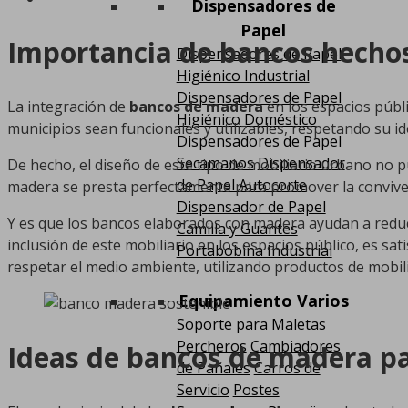
Dispensadores de
Papel
Importancia de bancos hechos
Dispensadores de Papel
Higiénico Industrial
Dispensadores de Papel
La integración de
bancos de madera
en los espacios públi
Higiénico Doméstico
municipios sean funcionales y utilizables, respetando su i
Dispensadores de Papel
Secamanos
Dispensador
De hecho, el diseño de este tipo de mobiliario urbano no pu
de Papel Autocorte
madera se presta perfectamente para promover la convivenc
Dispensador de Papel
Y es que los bancos elaborados con madera ayudan a reduci
Camilla y Guantes
inclusión de este mobiliario en los espacios público, es sa
Portabobina Industrial
respetar el medio ambiente, utilizando productos de mobil
Equipamiento Varios
Soporte para Maletas
Percheros
Cambiadores
Ideas de bancos de madera pa
de Pañales
Carros de
Servicio
Postes