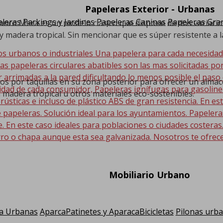
Papeleras Exterior - Urbanas
leras Parkings y Jardines
Papeleras Caninas
Papeleras Gran
nco Mera es un modelo clásico que dispone de dos variacion
 madera tropical. Sin mencionar que es súper resistente a l
os urbanos o industriales Una papelera para cada necesida
Las papeleras circulares abatibles son las mas solicitadas po
r arrimadas a la pared dificultando lo menos posible el paso
 por taquillas en su zona posterior para ofrecer un almace
sidad de cada consumidor, Papeleras ignífugas para gasolin
 madera tropical u otros materiales eco-sostenibles.
 rústicas e incluso de plástico ABS de gran resistencia. En
 papeleras. Solución ideal para los ayuntamientos. Papeler
En este caso ideales para poblaciones o ciudades costeras. E
ro o chapa aunque esta sea galvanizada. Nosotros te ofrec
Mobiliario Urbano
a Urbanas
AparcaPatinetes y AparacaBicicletas
Pilonas urb