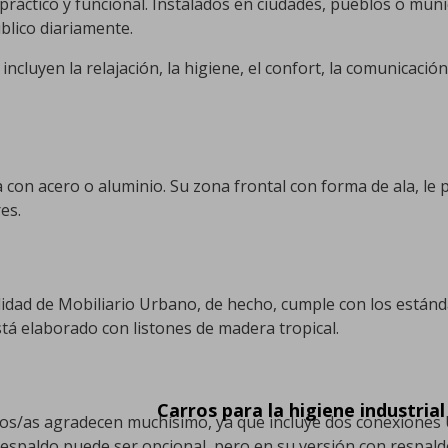
práctico y funcional. Instalados en ciudades, pueblos o mun
blico diariamente.
incluyen la relajación, la higiene, el confort, la comunicaci
 con acero o aluminio. Su zona frontal con forma de ala, le
res.
ilidad de Mobiliario Urbano, de hecho, cumple con los est
á elaborado con listones de madera tropical.
Carros para la higiene industrial
ios/as agradecen muchísimo, ya que incluye dos conexiones 
respaldo puede ser opcional, pero en su versión con respald