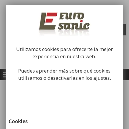
Saltar
al
Fabricación y comercialización de
contenido
equipamiento para la higiene industrial
Búsqueda
BUSCAR
de
productos
Utilizamos cookies para ofrecerte la mejor
experiencia en nuestra web.
Puedes aprender más sobre qué cookies
utilizamos o desactivarlas en los ajustes.
Accesorios de limpieza
profesional para almacenes
y oficinas
Cookies